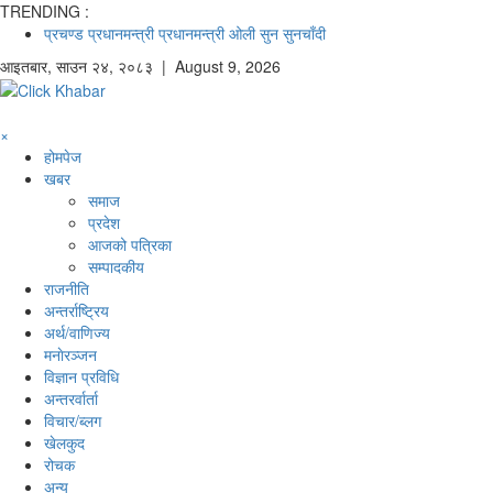
TRENDING :
प्रचण्ड
प्रधानमन्त्री
प्रधानमन्त्री ओली
सुन
सुनचाँदी
आइतबार
,
साउन
२४
,
२०८३
| August 9, 2026
×
होमपेज
खबर
समाज
प्रदेश
आजको पत्रिका
सम्पादकीय
राजनीति
अन्तर्राष्ट्रिय
अर्थ/वाणिज्य
मनाेरञ्जन
विज्ञान प्रविधि
अन्तरर्वार्ता
विचार/ब्लग
खेलकुद
रोचक
अन्य