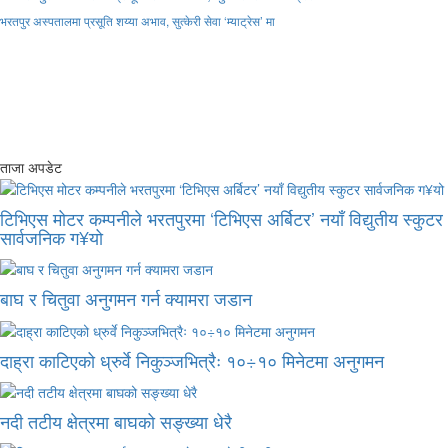
भरतपुर अस्पतालमा प्रसूति शय्या अभाव, सुत्केरी सेवा ‘म्याट्रेस’ मा
ताजा अपडेट
टिभिएस मोटर कम्पनीले भरतपुरमा ‘टिभिएस अर्बिटर’ नयाँ विद्युतीय स्कुटर
सार्वजनिक ग¥यो
बाघ र चितुवा अनुगमन गर्न क्यामरा जडान
दाह्रा काटिएको ध्रुर्वे निकुञ्जभित्रैः १०÷१० मिनेटमा अनुगमन
नदी तटीय क्षेत्रमा बाघको सङ्ख्या धेरै