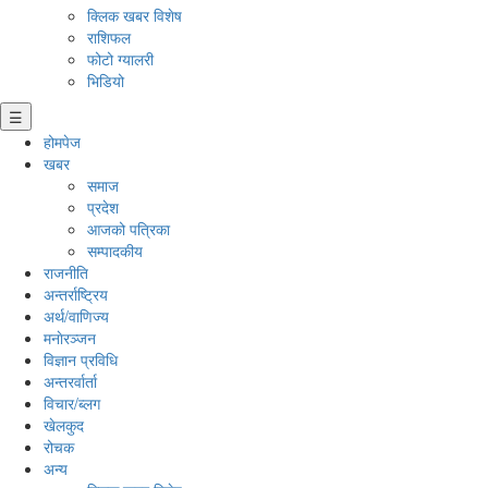
क्लिक खबर विशेष
राशिफल
फोटो ग्यालरी
भिडियो
☰
होमपेज
खबर
समाज
प्रदेश
आजको पत्रिका
सम्पादकीय
राजनीति
अन्तर्राष्ट्रिय
अर्थ/वाणिज्य
मनाेरञ्जन
विज्ञान प्रविधि
अन्तरर्वार्ता
विचार/ब्लग
खेलकुद
रोचक
अन्य