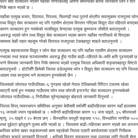
फोन सेवा सञ्चालन भएसँगै यहाँका नागरिकलाई आफ्ना समस्याका बारेमा जानकारी लिन र दिन
निकै सहज भएको छ ।
यहाँका प्रमुख बजार, दिपायल, पिपल्ला, सिलगढी तथा पुरानो क्षेत्रीय सदरमुकाम राजपुरमा फोन
तथा विद्युत् सेवा सञ्चालन भए पनि ग्रामीण क्षेत्रमा विस्तार गरिएका विद्युत् पोल पहिराले बगाएका
कारण सञ्चालन हुन नसकेको जलविद्युत् केन्द्रका प्रमुख कुम्भराज जोशीले बताउनुभयो ।
अवरुद्ध भएको फोन तथा विद्युत् सेवा सञ्चालन भएका कारण यहाँका नागरिकले यो विपद्का
समयमा केही राहत महसुस गरेको दिपायल राजपुरका टेकबहादुर शाहले बताउनुभयो ।
प्रमुख सहरबजारमा विद्युत् र फोन सेवा सञ्चालन भए पनि यहाँका ग्रामीण क्षेत्रमा सञ्चालन
नभएका तथा सडक सञ्जालसमेत अवरुद्ध हुँदा गाउँमा बाढी–पहिराले के–कति क्षति पु¥याएको छ
भन्ने विषयमा जानकारी लिन निकै समस्या भएको प्रमुख जिल्ला अधिकारी शङ्करबहादुर विष्टले
बताउनुभयो । डोटीसँगै छिमेकी जिल्ला डडेल्धुरामा फोन र विद्युत् सेवा सञ्चालन भए पनि जिल्ला
अछाम तथा बाजुरामा भने सञ्चालन हुनसकेको छैन ।
जिल्लाको जोरायल गाउँपालिका–६ गुनडमा रहेको नेपाल टेलिकमको रिपिटर टावरमा रहेका
ब्याट्री चार्च हुन नसक्दा गाउँघरमा फोन तथा फोरजी इन्टरनेट सेवा सञ्चालन हुननसकेको
जोरायल गाउँपालिका–६ निरौलीका सुरेन्द्रबहादुर बोहराले जानकारी दिनुभयो ।
जिल्ला विपद् व्यवस्थापन समितिका अनुसार बेमौसमी वर्षासँगै बाढीपहिराका कारण यहाँ हालसम्म
१६ जनाको ज्यान गइसकेको छ । यसैगरी बाढीपहिराका कारण १२ जना घाइते, ३५ चौपायाको
मृत्यु, २५ घाइते र २० बेपत्ता छन् । विस्थापित घरधुरी सङ्ख्या ११०, विस्थापित नागरिक ५००
तथा दुईवटा झोलुङ्गे पुलमा क्षति भएको छ । जिल्लामा बाढी–पहिराका कारण भएको थप धनजन
क्षतिका बारेमा खबर सङ्कलनको काम भइरहेको जिल्ला प्रहरी कार्यालयका प्रहरी निरीक्षक
रवीन्द्र चन्दले जानकारी दिनुभयो । क्षतिको विवरण सङ्कलन तथा उद्धारका लागि नेपाली सेना,