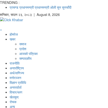
TRENDING :
प्रचण्ड
प्रधानमन्त्री
प्रधानमन्त्री ओली
सुन
सुनचाँदी
शनिबार
,
साउन
२३
,
२०८३
| August 8, 2026
×
होमपेज
खबर
समाज
प्रदेश
आजको पत्रिका
सम्पादकीय
राजनीति
अन्तर्राष्ट्रिय
अर्थ/वाणिज्य
मनाेरञ्जन
विज्ञान प्रविधि
अन्तरर्वार्ता
विचार/ब्लग
खेलकुद
रोचक
अन्य