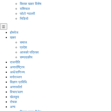
क्लिक खबर विशेष
राशिफल
फोटो ग्यालरी
भिडियो
☰
होमपेज
खबर
समाज
प्रदेश
आजको पत्रिका
सम्पादकीय
राजनीति
अन्तर्राष्ट्रिय
अर्थ/वाणिज्य
मनाेरञ्जन
विज्ञान प्रविधि
अन्तरर्वार्ता
विचार/ब्लग
खेलकुद
रोचक
अन्य