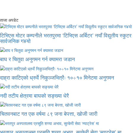
ताजा अपडेट
टिभिएस मोटर कम्पनीले भरतपुरमा ‘टिभिएस अर्बिटर’ नयाँ विद्युतीय स्कुटर
सार्वजनिक ग¥यो
बाघ र चितुवा अनुगमन गर्न क्यामरा जडान
दाह्रा काटिएको ध्रुर्वे निकुञ्जभित्रैः १०÷१० मिनेटमा अनुगमन
नदी तटीय क्षेत्रमा बाघको सङ्ख्या धेरै
चितवनबाट गत एक वर्षमा ८९ जना बेपत्ता, खोजी जारी
भरतपुर अस्पतालमा प्रसूति शय्या अभाव, सुत्केरी सेवा ‘म्याट्रेस’ मा