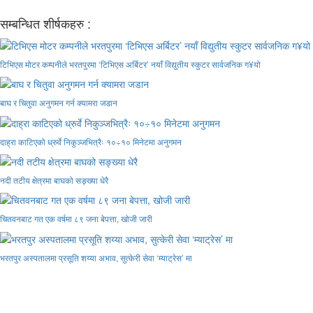
सम्बन्धित शीर्षकहरु :
टिभिएस मोटर कम्पनीले भरतपुरमा ‘टिभिएस अर्बिटर’ नयाँ विद्युतीय स्कुटर सार्वजनिक ग¥यो
बाघ र चितुवा अनुगमन गर्न क्यामरा जडान
दाह्रा काटिएको ध्रुर्वे निकुञ्जभित्रैः १०÷१० मिनेटमा अनुगमन
नदी तटीय क्षेत्रमा बाघको सङ्ख्या धेरै
चितवनबाट गत एक वर्षमा ८९ जना बेपत्ता, खोजी जारी
भरतपुर अस्पतालमा प्रसूति शय्या अभाव, सुत्केरी सेवा ‘म्याट्रेस’ मा