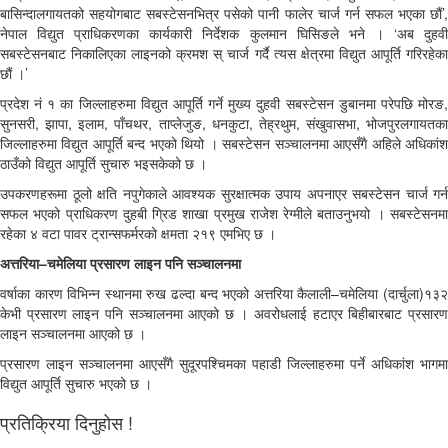
बासिन्दालगायतको सहयोगबाट सबस्टेसनभित्र पसेको पानी फालेर चार्ज गर्न सफल भएका छौं’,
नेपाल विद्युत प्राधिकरणका कार्यकारी निर्देशक कुलमान घिसिङले भने । ‘अब दुहवी
सबस्टेसनबाट निकालिएका लाइनको क्रमश स् चार्ज गर्दै त्यस क्षेत्रमा विद्युत आपूर्ति गरिरहेका
छौं ।’
प्रदेश नं १ का जिल्लाहरुमा विद्युत आपूर्ति गर्ने मुख्य दुहवी सबस्टेसन डुबानमा परेपछि मोरङ,
सुनसरी, झापा, इलाम, पाँचथर, ताप्लेजुङ, धनकुटा, तेह्रथुम, संखुवासभा, भोजपुरलगायतका
जिल्लाहरुमा विद्युत आपूर्ति बन्द भएको थियो । सबस्टेसन सञ्चालनमा आएसँगै अहिले अधिकांश
ठाउँको विद्युत आपूर्ति सुचारु भइसकेको छ ।
उपकरणहरूमा ठूलो क्षति नपुगेकाले आवश्यक सुरक्षात्मक उपाय अपनाएर सबस्टेसन चार्ज गर्न
सफल भएको प्राधिकरण दुहबी ग्रिड शाखा प्रमुख राजेश रेग्मीले बताउनुभयो । सबस्टेसनमा
रहेका ४ वटा पावर ट्रान्सफर्मरको क्षमता २१९ एमभिए छ ।
अत्तरिया–चमेलिया प्रसारण लाइन पनि सञ्चालनमा
वर्षाका कारण विभिन्न स्थानमा रुख ढल्दा बन्द भएको अत्तरिया कैलाली–चमेलिया (दार्चुला)१३२
केभी प्रसारण लाइन पनि सञ्चालनमा आएको छ । अवरोधलाई हटाएर बिहीबारबाट प्रसारण
लाइन सञ्चालनमा आएको छ ।
प्रसारण लाइन सञ्चालनमा आएसँगै सुदूरपश्चिमका पहाडी जिल्लाहरुमा पर्ने अधिकांश भागमा
विद्युत आपूर्ति सुचारु भएको छ ।
प्रतिक्रिया दिनुहोस !