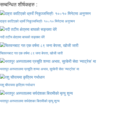
सम्बन्धित शीर्षकहरु :
दाह्रा काटिएको ध्रुर्वे निकुञ्जभित्रैः १०÷१० मिनेटमा अनुगमन
नदी तटीय क्षेत्रमा बाघको सङ्ख्या धेरै
चितवनबाट गत एक वर्षमा ८९ जना बेपत्ता, खोजी जारी
भरतपुर अस्पतालमा प्रसूति शय्या अभाव, सुत्केरी सेवा ‘म्याट्रेस’ मा
पशु चौपायमा कृत्रिम गर्भाधान
भरतपुर अस्पतालमा सर्पदंशका बिरामीको मृत्यु शून्य