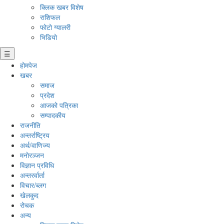
क्लिक खबर विशेष
राशिफल
फोटो ग्यालरी
भिडियो
☰
होमपेज
खबर
समाज
प्रदेश
आजको पत्रिका
सम्पादकीय
राजनीति
अन्तर्राष्ट्रिय
अर्थ/वाणिज्य
मनाेरञ्जन
विज्ञान प्रविधि
अन्तरर्वार्ता
विचार/ब्लग
खेलकुद
रोचक
अन्य