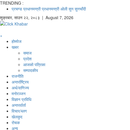
TRENDING :
प्रचण्ड
प्रधानमन्त्री
प्रधानमन्त्री ओली
सुन
सुनचाँदी
शुक्रबार
,
साउन
२२
,
२०८३
| August 7, 2026
×
होमपेज
खबर
समाज
प्रदेश
आजको पत्रिका
सम्पादकीय
राजनीति
अन्तर्राष्ट्रिय
अर्थ/वाणिज्य
मनाेरञ्जन
विज्ञान प्रविधि
अन्तरर्वार्ता
विचार/ब्लग
खेलकुद
रोचक
अन्य