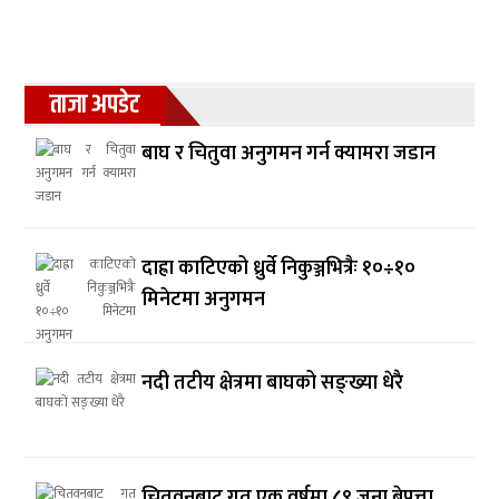
ताजा अपडेट
बाघ र चितुवा अनुगमन गर्न क्यामरा जडान
दाह्रा काटिएको ध्रुर्वे निकुञ्जभित्रैः १०÷१०
मिनेटमा अनुगमन
नदी तटीय क्षेत्रमा बाघको सङ्ख्या धेरै
चितवनबाट गत एक वर्षमा ८९ जना बेपत्ता,