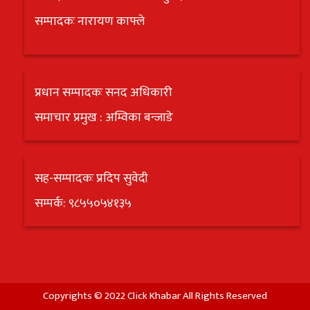
सम्पादकः नारायण काफ्ले
प्रधान सम्पादकः सनद अधिकारी
समाचार प्रमुख : अम्विका बन्जाडे
सह-सम्पादकः प्रदिप सुवेदी
सम्पर्क: ९८५५०५४१३५
Copyrights © 2022 Click Khabar All Rights Reserved