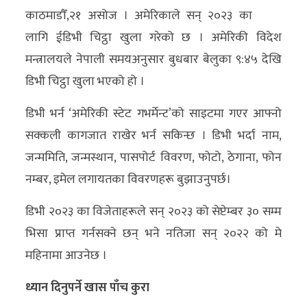
काठमाडौँ,२१ असोज । अमेरिकाले सन् २०२३ का
अर्थ/
लागि ईडिभी चिट्ठा खुला गरेको छ । अमेरिकी विदेश
वाणिज्य
मन्त्रालयले नेपाली समयअनुसार बुधबार बेलुका ९:४५ देखि
डिभी चिट्ठा खुला भएको हो ।
मनाेरञ्जन
डिभी भर्न ‘अमेरिकी स्टेट गभर्मेन्ट’को साइटमा गएर आफ्नो
विज्ञान
सक्कली कागजात राखेर भर्न सकिन्छ । डिभी भर्दा नाम,
प्रविधि
जन्ममिति, जन्मस्थान, पासपोर्ट विवरण, फोटो, ठेगाना, फोन
अन्तरर्वार्ता
नम्बर, इमेल लगायतका विवरणहरू बुझाउनुपर्छ।
विचार/
डिभी २०२३ का विजेताहरूले सन् २०२३ को सेप्टेम्बर ३० सम्म
ब्लग
भिसा प्राप्त गर्नसक्ने छन् भने नतिजा सन् २०२२ को मे
महिनामा आउनेछ ।
खेलकुद
ध्यान दिनुपर्ने खास पाँच कुरा
रोचक