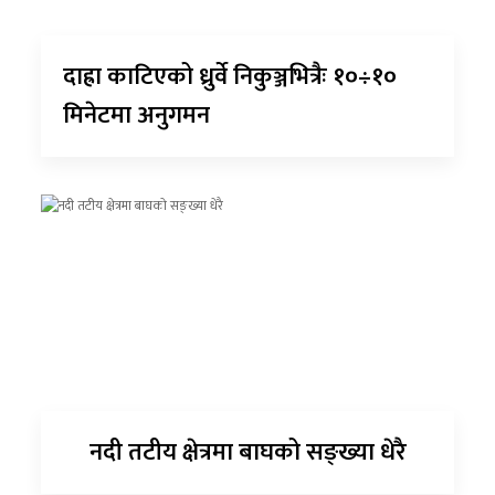
दाह्रा काटिएको ध्रुर्वे निकुञ्जभित्रैः १०÷१०
मिनेटमा अनुगमन
नदी तटीय क्षेत्रमा बाघको सङ्ख्या धेरै