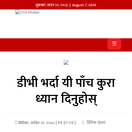
शुक्रबार
,
साउन
२२
,
२०८३
| August 7, 2026
होमपेज
खबर
☰
समाज
प्रदेश
डीभी भर्दा यी पाँच कुरा
आजको
पत्रिका
ध्यान दिनुहोस्
सम्पादकीय
राजनीति
| १४:३२:२४ |
क्लिक खबर
बिहिबार, आश्विन २१, २०७८
अन्तर्राष्ट्रिय