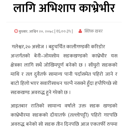
लागि अभिशाप काभ्रेभीर
अर्थ/
वाणिज्य
| १६:००:३५ |
क्लिक खबर
बुधबार, आश्विन २०, २०७८
मनाेरञ्जन
गलेश्वर,२० असोज । बहुचर्चित कालीगण्डकी करिडोर
विज्ञान
अन्तर्गतको बेनी–जोमसोम सडकखण्डको काभ्रेभीर यस
प्रविधि
क्षेत्रका लागि सधै जोखिमपूर्ण बनेको छ । साँघुरो सडकको
अन्तरर्वार्ता
माथि र तल दुवैतर्फ सामान्य पानी पर्दासमेत पहिरो जाने र
बाटो हिलो भएर सवारीसाधन चल्नै नसक्ने हुँदा हप्तैपिच्छे सो
विचार/
सडकखण्ड अवरुद्ध हुने गरेको छ ।
ब्लग
आइतबार रातिको सामान्य वर्षाले उक्त सडक खण्डको
खेलकुद
काभ्रेभीरमा सडकको दाँयातर्फ (तल्लोपट्टी) पहिरो गएपछि
रोचक
अवरुद्ध बनेको सो सडक तीन दिनपछि आज एकतर्फी रुपमा