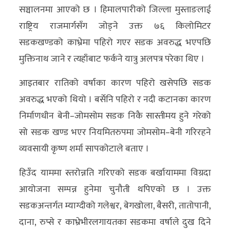
सञ्चालनमा आएको छ । हिमालपारीको जिल्ला मुस्ताङलाई
अन्य
राष्ट्रिय राजमार्गसँग जोड्ने उक्त ७६ किलोमिटर
क्लिक
सडकखण्डको काभ्रेमा पहिरो गएर सडक अवरुद्ध भएपछि
खबर
मुक्तिनाथ जाने र त्यहाँबाट फर्कने यात्रु अलपत्र परेका थिए ।
विशेष
आइतबार रातिको वर्षाका कारण पहिरो खसेपछि सडक
राशिफल
अवरुद्ध भएको थियो । बर्सेनि पहिरो र नदी कटानका कारण
फोटो
निर्माणधीन बेनी–जोमसोम सडक निकै सास्तीमय हुने गरेको
ग्यालरी
सो सडक खण्ड भएर नियमितरुपमा जोमसोम–बेनी गरिरहने
व्यवसायी कृष्ण शर्मा सापकोटाले बताए ।
भिडियो
हिउँद याममा स्तरोन्नति गरिएको सडक बर्खायाममा विग्रदा
आयोजना सम्पन्न हुनेमा चुनौती थपिएको छ । उक्त
सडकअन्तर्गत म्याग्दीको गलेश्वर, बेगखोला, बैसरी, तातोपानी,
दाना, रुप्से र काभ्रेभीरलगायतका सडकमा वर्षाले दुख दिने