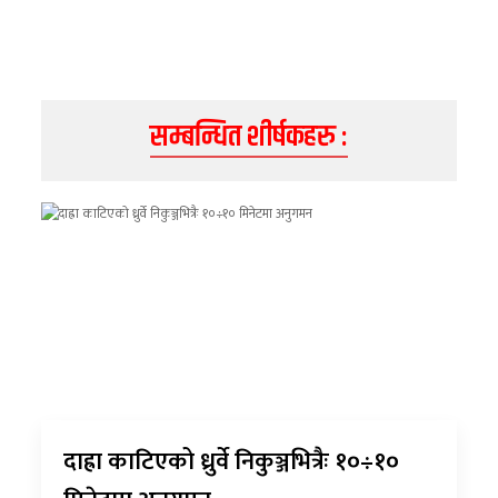
सम्बन्धित शीर्षकहरु :
दाह्रा काटिएको ध्रुर्वे निकुञ्जभित्रैः १०÷१०