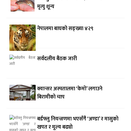
मृत्यु शून्य
नेपालमा बाघको सङ्ख्या ४२९
सर्वदलीय बैठक जारी
क्यान्सर अस्पतालमा ‘केमो’ लगाउने
बिरामीको चाप
बर्डफ्लु नियन्त्रणमा भएसँगै ‘अण्डा’ र मासुको
खपत र मूल्य बढ्यो