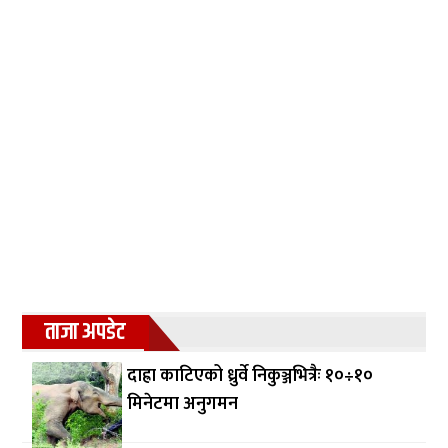
ताजा अपडेट
दाह्रा काटिएको ध्रुर्वे निकुञ्जभित्रैः १०÷१०
मिनेटमा अनुगमन