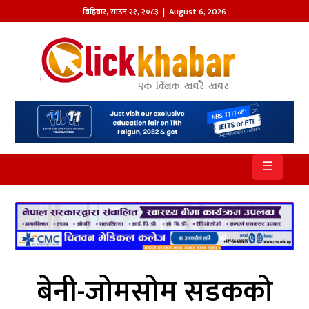
बिहिबार
,
साउन
२१
,
२०८३
| August 6, 2026
होमपेज
खबर
समाज
प्रदेश
☰
आजको
पत्रिका
सम्पादकीय
राजनीति
बेनी-जोमसोम सडकको
अन्तर्राष्ट्रिय