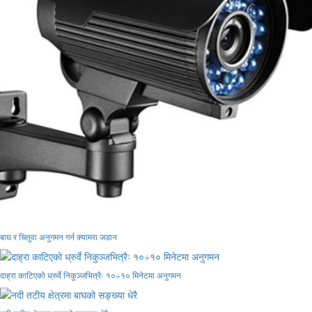
बाघ र चितुवा अनुगमन गर्न क्यामरा जडान
दाह्रा काटिएको ध्रुर्वे निकुञ्जभित्रैः १०÷१० मिनेटमा अनुगमन