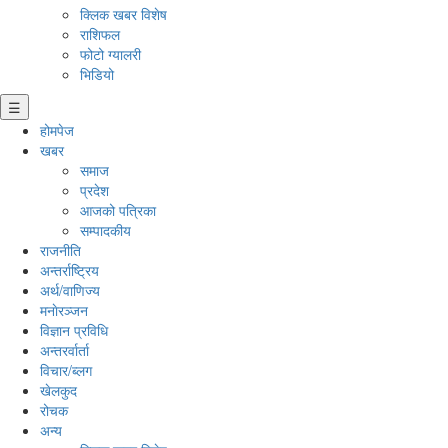
क्लिक खबर विशेष
राशिफल
फोटो ग्यालरी
भिडियो
☰
होमपेज
खबर
समाज
प्रदेश
आजको पत्रिका
सम्पादकीय
राजनीति
अन्तर्राष्ट्रिय
अर्थ/वाणिज्य
मनाेरञ्जन
विज्ञान प्रविधि
अन्तरर्वार्ता
विचार/ब्लग
खेलकुद
रोचक
अन्य