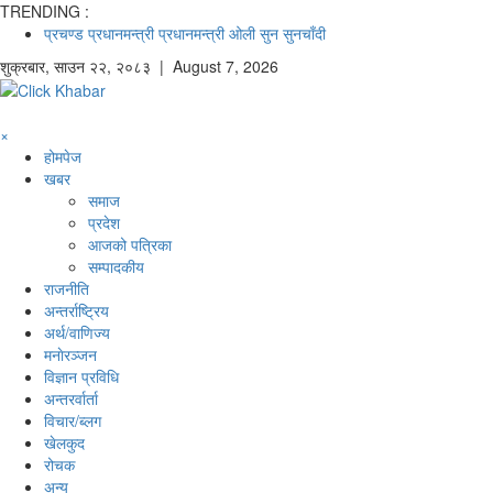
TRENDING :
प्रचण्ड
प्रधानमन्त्री
प्रधानमन्त्री ओली
सुन
सुनचाँदी
शुक्रबार
,
साउन
२२
,
२०८३
| August 7, 2026
×
होमपेज
खबर
समाज
प्रदेश
आजको पत्रिका
सम्पादकीय
राजनीति
अन्तर्राष्ट्रिय
अर्थ/वाणिज्य
मनाेरञ्जन
विज्ञान प्रविधि
अन्तरर्वार्ता
विचार/ब्लग
खेलकुद
रोचक
अन्य