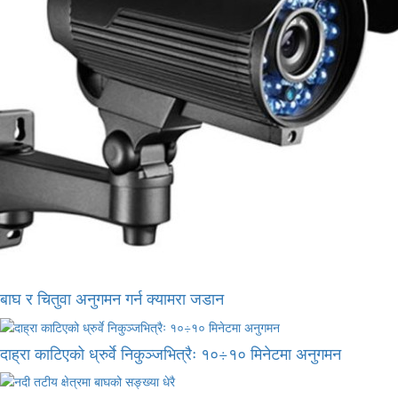
बाघ र चितुवा अनुगमन गर्न क्यामरा जडान
दाह्रा काटिएको ध्रुर्वे निकुञ्जभित्रैः १०÷१० मिनेटमा अनुगमन