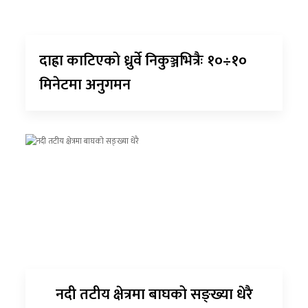
दाह्रा काटिएको ध्रुर्वे निकुञ्जभित्रैः १०÷१०
मिनेटमा अनुगमन
नदी तटीय क्षेत्रमा बाघको सङ्ख्या धेरै