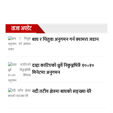
ताजा अपडेट
बाघ र चितुवा अनुगमन गर्न क्यामरा जडान
दाह्रा काटिएको ध्रुर्वे निकुञ्जभित्रैः १०÷१०
मिनेटमा अनुगमन
नदी तटीय क्षेत्रमा बाघको सङ्ख्या धेरै