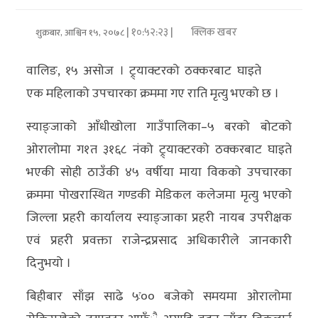
अर्थ/
| १०:५२:२३ |
क्लिक खबर
शुक्रबार, आश्विन १५, २०७८
वाणिज्य
वालिङ, १५ असोज । ट्र्याक्टरको ठक्करबाट घाइते
मनाेरञ्जन
एक महिलाको उपचारका क्रममा गए राति मृत्यु भएको छ ।
विज्ञान
स्याङ्जाको आँधीखोला गाउँपालिका–५ बरको बोटको
प्रविधि
ओरालोमा ग१त ३१६८ नंको ट्र्याक्टरको ठक्करबाट घाइते
भएकी सोही ठाउँकी ४५ वर्षीया माया विकको उपचारका
अन्तरर्वार्ता
क्रममा पोखरास्थित गण्डकी मेडिकल कलेजमा मृत्यु भएको
विचार/
जिल्ला प्रहरी कार्यालय स्याङ्जाका प्रहरी नायब उपरीक्षक
ब्लग
एवं प्रहरी प्रवक्ता राजेन्द्रप्रसाद अधिकारीले जानकारी
दिनुभयो ।
खेलकुद
बिहीबार साँझ साढे ५ः०० बजेको समयमा ओरालोमा
रोचक