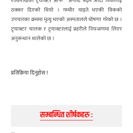
रोकिराखेको ट्रयाक्टर आफँै अगाडि बढ्न जाँदा विकलाई
अन्य
ठक्कर दिएको थियो । गम्भीर घाइते भएकी विकको
उपचारका क्रममा मृत्यु भएको अस्पतालले घोषणा गरेको छ ।
क्लिक
ट्र्याक्टर चालक र ट्र्याक्टरलाई प्रहरीले नियन्त्रणमा लिएर
खबर
अनुसन्धान थालेको छ ।
विशेष
राशिफल
फोटो
प्रतिक्रिया दिनुहोस !
ग्यालरी
भिडियो
सम्बन्धित शीर्षकहरु :