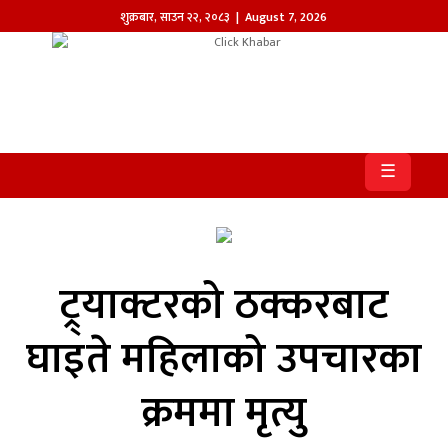
शुक्रबार
,
साउन
२२
,
२०८३
| August 7, 2026
होमपेज
खबर
☰
समाज
प्रदेश
आजको
ट्र्याक्टरको ठक्करबाट
पत्रिका
घाइते महिलाको उपचारका
सम्पादकीय
क्रममा मृत्यु
राजनीति
अन्तर्राष्ट्रिय