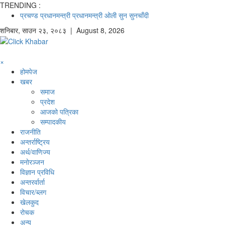
TRENDING :
प्रचण्ड
प्रधानमन्त्री
प्रधानमन्त्री ओली
सुन
सुनचाँदी
शनिबार
,
साउन
२३
,
२०८३
| August 8, 2026
×
होमपेज
खबर
समाज
प्रदेश
आजको पत्रिका
सम्पादकीय
राजनीति
अन्तर्राष्ट्रिय
अर्थ/वाणिज्य
मनाेरञ्जन
विज्ञान प्रविधि
अन्तरर्वार्ता
विचार/ब्लग
खेलकुद
रोचक
अन्य