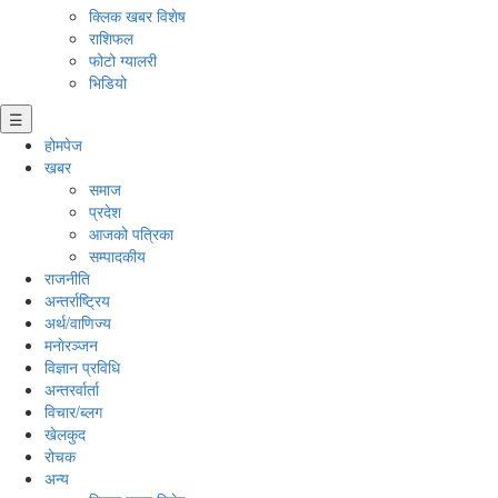
क्लिक खबर विशेष
राशिफल
फोटो ग्यालरी
भिडियो
☰
होमपेज
खबर
समाज
प्रदेश
आजको पत्रिका
सम्पादकीय
राजनीति
अन्तर्राष्ट्रिय
अर्थ/वाणिज्य
मनाेरञ्जन
विज्ञान प्रविधि
अन्तरर्वार्ता
विचार/ब्लग
खेलकुद
रोचक
अन्य