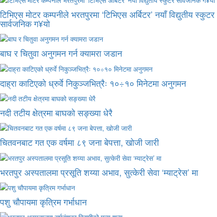
टिभिएस मोटर कम्पनीले भरतपुरमा ‘टिभिएस अर्बिटर’ नयाँ विद्युतीय स्कुटर
सार्वजनिक ग¥यो
बाघ र चितुवा अनुगमन गर्न क्यामरा जडान
दाह्रा काटिएको ध्रुर्वे निकुञ्जभित्रैः १०÷१० मिनेटमा अनुगमन
नदी तटीय क्षेत्रमा बाघको सङ्ख्या धेरै
चितवनबाट गत एक वर्षमा ८९ जना बेपत्ता, खोजी जारी
भरतपुर अस्पतालमा प्रसूति शय्या अभाव, सुत्केरी सेवा ‘म्याट्रेस’ मा
पशु चौपायमा कृत्रिम गर्भाधान