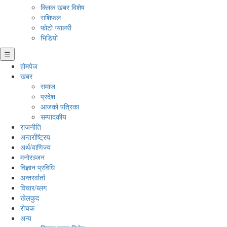
क्लिक खबर विशेष
राशिफल
फोटो ग्यालरी
भिडियो
☰
होमपेज
खबर
समाज
प्रदेश
आजको पत्रिका
सम्पादकीय
राजनीति
अन्तर्राष्ट्रिय
अर्थ/वाणिज्य
मनाेरञ्जन
विज्ञान प्रविधि
अन्तरर्वार्ता
विचार/ब्लग
खेलकुद
रोचक
अन्य