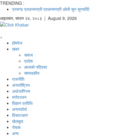
TRENDING :
प्रचण्ड
प्रधानमन्त्री
प्रधानमन्त्री ओली
सुन
सुनचाँदी
आइतबार
,
साउन
२४
,
२०८३
| August 9, 2026
×
होमपेज
खबर
समाज
प्रदेश
आजको पत्रिका
सम्पादकीय
राजनीति
अन्तर्राष्ट्रिय
अर्थ/वाणिज्य
मनाेरञ्जन
विज्ञान प्रविधि
अन्तरर्वार्ता
विचार/ब्लग
खेलकुद
रोचक
अन्य