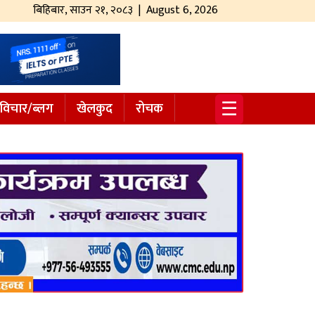
बिहिबार
,
साउन
२१
,
२०८३
| August 6, 2026
☰
विचार/ब्लग
खेलकुद
रोचक