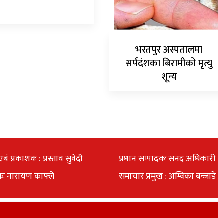
भरतपुर अस्पतालमा
सर्पदंशका बिरामीको मृत्यु
शून्य
एबं प्रकाशक : प्रस्ताव सुवेदी
प्रधान सम्पादकः सनद अधिकारी
कः नारायण काफ्ले
समाचार प्रमुख : अम्विका बन्जाडे