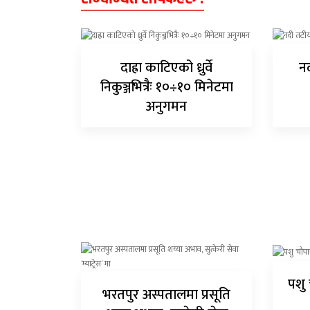
दाह्रा काटिएको ध्रुर्वे
नद
निकुञ्जभित्रैः १०÷१० मिनेटमा
अनुगमन
पशु 
भरतपुर अस्पतालमा प्रसूति