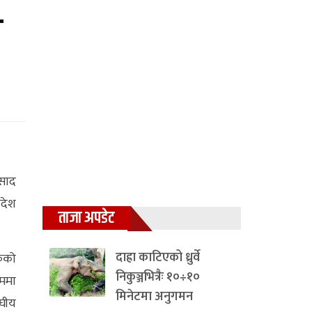
ा
रसाद
रदेश
ताजा अपडेट
दाह्रा काटिएको ध्रुर्वे
केको
निकुञ्जभित्रैः १०÷१०
रममा
मिनेटमा अनुगमन
्घीय