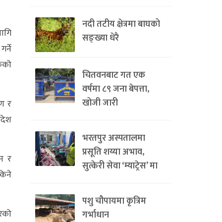
नदी तटीय क्षेत्रमा बाघको
लागि
सङ्ख्या धेरै
र्ने
षकको
चितवनबाट गत एक
वर्षमा ८९ जना बेपत्ता,
खोजी जारी
षण र
रदेश
भरतपुर अस्पतालमा
प्रसूति शय्या अभाव,
ान र
सुत्केरी सेवा ‘म्याट्रेस’ मा
किने
पशु चौपायमा कृत्रिम
ारको
गर्भाधान