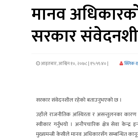
मानव अधिकारको स
अर्थ/
वाणिज्य
सरकार संवेदनशील 
मनाेरञ्जन
विज्ञान
प्रविधि
आइतबार, आश्विन १०, २०७८
| १५:५९:४० |
क्लिक 
अन्तरर्वार्ता
विचार/
सरकार संवेदनशील रहेको बताउनुभएको छ ।
ब्लग
उहाँले राजनीतिक अस्थिरता र असन्तुलनका कारण 
खेलकुद
स्वीकार गर्नुभयो । अनौपचारिक क्षेत्र सेवा केन्
रोचक
मुख्यमन्त्री केसीले मानव अधिकारसँग सम्बन्धित का