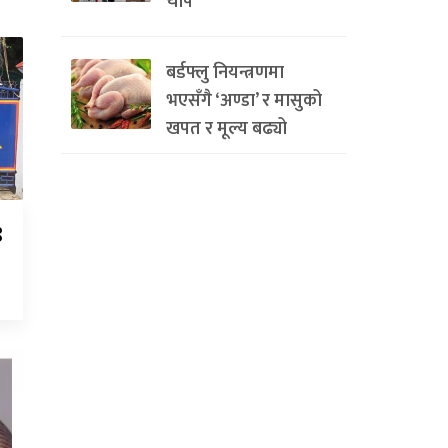
चाप
बर्डफ्लु नियन्त्रणमा
भएसँगै ‘अण्डा’ र मासुको
खपत र मूल्य बढ्यो
९