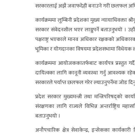
सरकारलाई अझै जवाफदेही बनाउने गरी छलफल अघि
अन्य
कार्यक्रममा लुम्बिनी प्रदेशका मुख्य न्यायाधिवक्ता श
क्लिक
सरकार संवेदनशील भएर लाग्नुपर्ने बताउनुभयो । उहाँले
खबर
पक्षराष्ट्र भएकाले मानव अधिकार रक्षकको अधिकारको
विशेष
भूमिका र योगदानका विषयमा प्रदेशसभामा विधेयक ल्
राशिफल
कार्यक्रममा आयोजककातर्फबाट कार्यपत्र प्रस्तुत ग
फोटो
दायित्वका लागि कानूनी व्यवस्था गर्नु आवश्यक र
ग्यालरी
सरकारले पर्याप्त छलफल गरेर ल्याउनुपर्नेमा जोड दि
भिडियो
प्रदेश सरकार मुख्यमन्त्री तथा मन्त्रिपरिषद्को 
संरक्षणका लागि राज्यले विभिन्न अन्तर्राष्ट्रिय म
बताउनुभयो ।
अनौपचारिक क्षेत्र सेवाकेन्द्र, इन्सेकका कार्