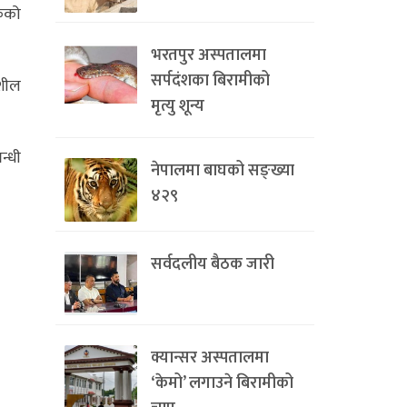
कको
भरतपुर अस्पतालमा
सर्पदंशका बिरामीको
नशील
मृत्यु शून्य
न्धी
नेपालमा बाघको सङ्ख्या
४२९
सर्वदलीय बैठक जारी
क्यान्सर अस्पतालमा
‘केमो’ लगाउने बिरामीको