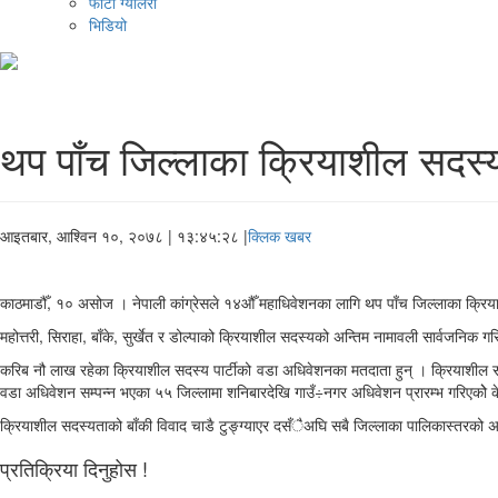
फोटो ग्यालरी
भिडियो
थप पाँच जिल्लाका क्रियाशील सदस्
आइतबार, आश्विन १०, २०७८
| १३:४५:२८ |
क्लिक खबर
काठमाडौँ, १० असोज । नेपाली कांग्रेसले १४औँ महाधिवेशनका लागि थप पाँच जिल्लाका क्रि
महोत्तरी, सिराहा, बाँके, सुर्खेत र डोल्पाको क्रियाशील सदस्यको अन्तिम नामावली सार्वजनिक
करिब नौ लाख रहेका क्रियाशील सदस्य पार्टीको वडा अधिवेशनका मतदाता हुन् । क्रियाशील स
वडा अधिवेशन सम्पन्न भएका ५५ जिल्लामा शनिबारदेखि गाउँ÷नगर अधिवेशन प्रारम्भ गरिएकोे क
क्रियाशील सदस्यताको बाँकी विवाद चाडै टुङ्ग्याएर दसँैअघि सबै जिल्लाका पालिकास्तरको अधि
प्रतिक्रिया दिनुहोस !