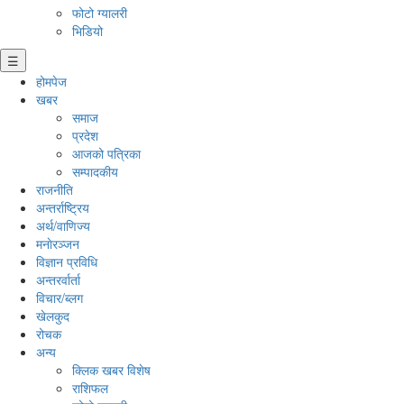
फोटो ग्यालरी
भिडियो
☰
होमपेज
खबर
समाज
प्रदेश
आजको पत्रिका
सम्पादकीय
राजनीति
अन्तर्राष्ट्रिय
अर्थ/वाणिज्य
मनाेरञ्जन
विज्ञान प्रविधि
अन्तरर्वार्ता
विचार/ब्लग
खेलकुद
रोचक
अन्य
क्लिक खबर विशेष
राशिफल