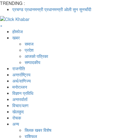
TRENDING :
प्रचण्ड
प्रधानमन्त्री
प्रधानमन्त्री ओली
सुन
सुनचाँदी
×
होमपेज
खबर
समाज
प्रदेश
आजको पत्रिका
सम्पादकीय
राजनीति
अन्तर्राष्ट्रिय
अर्थ/वाणिज्य
मनाेरञ्जन
विज्ञान प्रविधि
अन्तरर्वार्ता
विचार/ब्लग
खेलकुद
रोचक
अन्य
क्लिक खबर विशेष
राशिफल