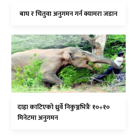
बाघ र चितुवा अनुगमन गर्न क्यामरा जडान
दाह्रा काटिएको ध्रुर्वे निकुञ्जभित्रैः १०÷१०
मिनेटमा अनुगमन