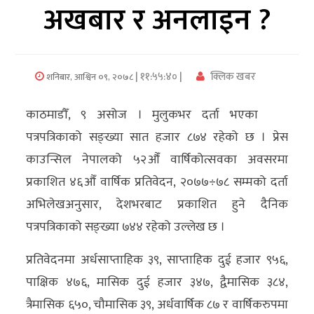
अखबार र अनलाइन ?
अर्थ/
वाणिज्य
| ११:५५:४० |
क्लिक खबर
शनिबार, आश्विन ०९, २०७८
मनाेरञ्जन
काठमाडौँ, ९ असोज । मुलुकभर दर्ता भएका
विज्ञान
पत्रपत्रिकाको सङ्ख्या सात हजार ८७४ रहेको छ । प्रेस
प्रविधि
काउन्सिल नेपालको ५२औँ वार्षिकोत्सवका अवसरमा
अन्तरर्वार्ता
प्रकाशित ४६औँ वार्षिक प्रतिवेदन, २०७७÷७८ सम्मको दर्ता
अभिलेखअनुसार, देशभरबाट प्रकाशित हुने दैनिक
विचार/
पत्रपत्रिकाको सङ्ख्या ७४४ रहेको उल्लेख छ ।
ब्लग
प्रतिवेदनमा अर्धसाप्ताहिक ३९, साप्ताहिक दुई हजार ९५६,
खेलकुद
पाक्षिक ४७६, मासिक दुई हजार ३४७, द्वैमासिक ३८४,
रोचक
त्रैमासिक ६५०, चौमासिक ३९, अर्धवार्षिक ८७ र वार्षिकरुपमा