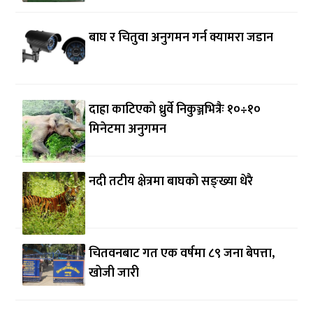
बाघ र चितुवा अनुगमन गर्न क्यामरा जडान
दाह्रा काटिएको ध्रुर्वे निकुञ्जभित्रैः १०÷१०
मिनेटमा अनुगमन
नदी तटीय क्षेत्रमा बाघको सङ्ख्या धेरै
चितवनबाट गत एक वर्षमा ८९ जना बेपत्ता,
खोजी जारी