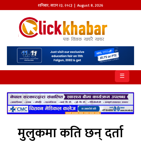
शनिबार
,
साउन
२३
,
२०८३
| August 8, 2026
होमपेज
खबर
समाज
प्रदेश
☰
आजको
पत्रिका
सम्पादकीय
राजनीति
मुलुकमा कति छन् दर्ता
अन्तर्राष्ट्रिय