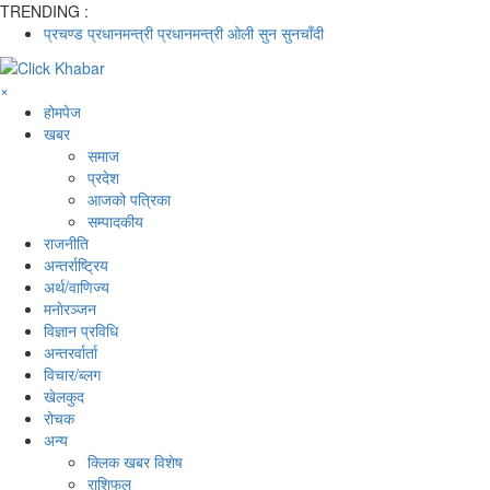
TRENDING :
प्रचण्ड
प्रधानमन्त्री
प्रधानमन्त्री ओली
सुन
सुनचाँदी
×
होमपेज
खबर
समाज
प्रदेश
आजको पत्रिका
सम्पादकीय
राजनीति
अन्तर्राष्ट्रिय
अर्थ/वाणिज्य
मनाेरञ्जन
विज्ञान प्रविधि
अन्तरर्वार्ता
विचार/ब्लग
खेलकुद
रोचक
अन्य
क्लिक खबर विशेष
राशिफल