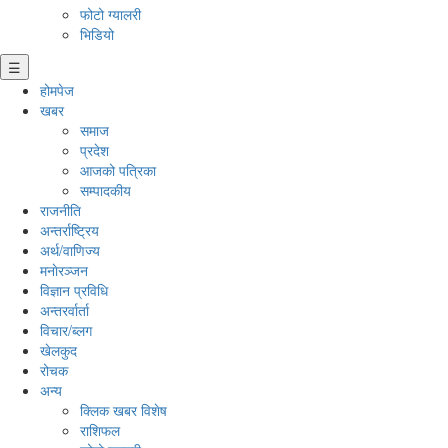
फोटो ग्यालरी
भिडियो
☰
होमपेज
खबर
समाज
प्रदेश
आजको पत्रिका
सम्पादकीय
राजनीति
अन्तर्राष्ट्रिय
अर्थ/वाणिज्य
मनाेरञ्जन
विज्ञान प्रविधि
अन्तरर्वार्ता
विचार/ब्लग
खेलकुद
रोचक
अन्य
क्लिक खबर विशेष
राशिफल