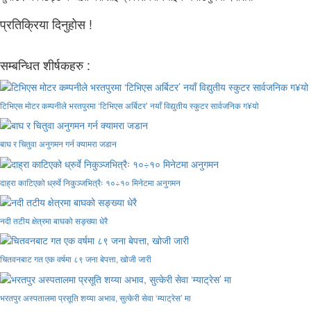
प्रतिक्रिया दिनुहोस !
सम्बन्धित शीर्षकहरु :
टिभिएस मोटर कम्पनीले भरतपुरमा ‘टिभिएस अर्बिटर’ नयाँ विद्युतीय स्कुटर सार्वजनिक ग¥यो
बाघ र चितुवा अनुगमन गर्न क्यामरा जडान
दाह्रा काटिएको ध्रुर्वे निकुञ्जभित्रैः १०÷१० मिनेटमा अनुगमन
नदी तटीय क्षेत्रमा बाघको सङ्ख्या धेरै
चितवनबाट गत एक वर्षमा ८९ जना बेपत्ता, खोजी जारी
भरतपुर अस्पतालमा प्रसूति शय्या अभाव, सुत्केरी सेवा ‘म्याट्रेस’ मा