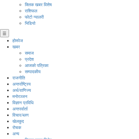
क्लिक खबर विशेष
राशिफल
फोटो ग्यालरी
भिडियो
☰
होमपेज
खबर
समाज
प्रदेश
आजको पत्रिका
सम्पादकीय
राजनीति
अन्तर्राष्ट्रिय
अर्थ/वाणिज्य
मनाेरञ्जन
विज्ञान प्रविधि
अन्तरर्वार्ता
विचार/ब्लग
खेलकुद
रोचक
अन्य