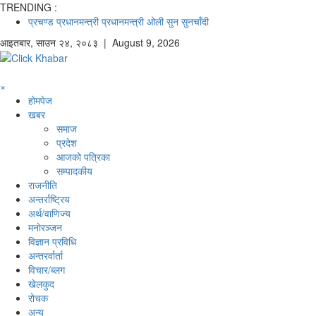
TRENDING :
प्रचण्ड
प्रधानमन्त्री
प्रधानमन्त्री ओली
सुन
सुनचाँदी
आइतबार
,
साउन
२४
,
२०८३
| August 9, 2026
×
होमपेज
खबर
समाज
प्रदेश
आजको पत्रिका
सम्पादकीय
राजनीति
अन्तर्राष्ट्रिय
अर्थ/वाणिज्य
मनाेरञ्जन
विज्ञान प्रविधि
अन्तरर्वार्ता
विचार/ब्लग
खेलकुद
रोचक
अन्य