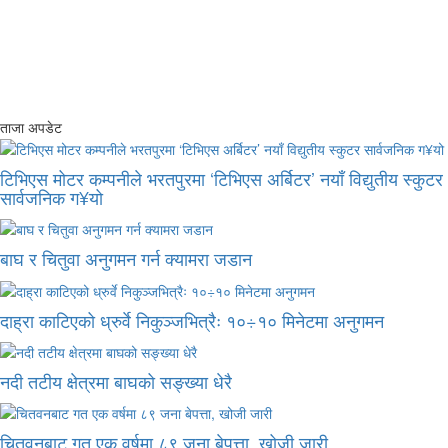
ताजा अपडेट
टिभिएस मोटर कम्पनीले भरतपुरमा ‘टिभिएस अर्बिटर’ नयाँ विद्युतीय स्कुटर
सार्वजनिक ग¥यो
बाघ र चितुवा अनुगमन गर्न क्यामरा जडान
दाह्रा काटिएको ध्रुर्वे निकुञ्जभित्रैः १०÷१० मिनेटमा अनुगमन
नदी तटीय क्षेत्रमा बाघको सङ्ख्या धेरै
चितवनबाट गत एक वर्षमा ८९ जना बेपत्ता, खोजी जारी