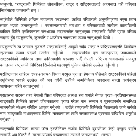
भन्नुभयो, “राष्ट्रकवि घिमिरेका लोकजीवन, राष्ट्र र राष्ट्रियतालाई आत्मसात गरी गरिएका
सिर्जनाहरू कालजयी छन् ।”
उप्रेतीले घिमिरेको अन्तिम महाकाव्य ‘ऋतम्भरा’ उहाँका परिवारको अनुमतिप्राप्त भएमा छाप्न
तयार भएको जनाउनुभयो । स्वच्छन्दतावादी भावधारा र परिष्कारवादी शैलीका काव्यशिल्पी
कविवर घिमिरे प्रतिष्ठानका संस्थापक सदस्यसमेत रहनुभएका राष्ट्रकवि घिमिरे प्राज्ञ परिषद्
सदस्य हुँदै उपकुलपति, कुलपति र आजीवन सदस्यका रूपमा रहनुभएको थियो ।
उपकुलपति डा जगमान गुरुङले राष्ट्रकविलाई आफूले सदैव राष्ट्र र राष्ट्रियताप्रति जिम्मेवार
स्रष्टाका रूपमा पाएको उल्लेख गर्नुभयो । सदस्यसचिव प्रा जगत्प्रसाद उपाध्यायले
राष्ट्रकविको व्यक्तित्व तथा कृतित्वमाथि प्रकाश पार्दै नेपाली राष्ट्रिय भावनालाई मजबुत
बनाउनमा राष्ट्रकवि घिमिरेका सिर्जनाले महत्वपूर्ण भूमिका खेलेको उल्लेख गर्नुभयो ।
प्रतिष्ठानका साहित्य ९पद्य÷काव्य० विभाग प्रमुख प्रा डा हेमनाथ पौडेलले राष्ट्रकविको पहिलो
स्मृतिसभा भएको उल्लेख गर्दै अब वर्षेनी उहाँको जन्मतिथिका अवसरमा यस्तो कार्यक्रम
आयोजना गरिने बताउनुभयो ।
प्राज्ञसभा सदस्य तथा नेपाली शिक्षा परिषद्का अध्यक्ष रमा शर्माले नेपाल प्रज्ञा–प्रतिष्ठानसमक्ष
राष्ट्रकवि घिमिरेले आफ्नो जीवनकालमा प्राप्त गरेका मान–सम्मान र पुरस्कारसँग सम्बन्धित
सामग्रीको संरक्षण गरिदिन आग्रह गर्नुभयो । उहाँले राष्ट्रकवि घिमिरेको निवासतर्फ जाने मार्गको
नाम ‘राष्ट्रकवि माधवप्रसाद घिमिरे’ नामकरणका लागि सरकारसमक्ष प्रस्ताव राखिदिन अनुरोध
गर्नुभयो ।
राष्ट्रकवि घिमिरेका कान्छा छोरा इञ्जीनियर राजीव घिमिरेले बुवासँगका केही प्रमुख स्मृति
सुनाउँदै अब छिट्टै नै ‘ऋतम्भरा’लाई प्रकाशनमा ल्याइने जनाउनुभयो ।रासस