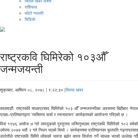
क्लिक खबर विशेष
राशिफल
फोटो ग्यालरी
भिडियो
राष्ट्रकवि घिमिरेको १०३औँ
जन्मजयन्ती
शुक्रबार, आश्विन ०८, २०७८
| ९:२२:३० |
क्लिक खबर
काठमाडौंः राष्ट्रकवि माधवप्रसाद घिमिरेको १०३ औँ जन्मजयन्तीका अवसरमा बिहीबार नेपाल
प्रज्ञा–प्रतिष्ठानद्वारा ‘व्यक्तित्व चर्चा र रचनावाचन’ कार्यक्रमको आयोजना गरिएको छ ।
विसं १९७६ असोज ७ गते लमजुङको पुस्तुनमा जन्मिनुभएका राष्ट्रकवि घिमिरेको १०२ वर्षको
उमेरमा २०७७ भदौ २ गते निधन भएको थियो । कार्यक्रममा प्रतिष्ठानका कुलपति गङ्गाप्रसाद
उप्रेतीले राष्ट्रकवि घिमिरे लोकको भावना बुझेर काव्य सिर्जना गर्ने साधक भएको उल्लेख गर्दै