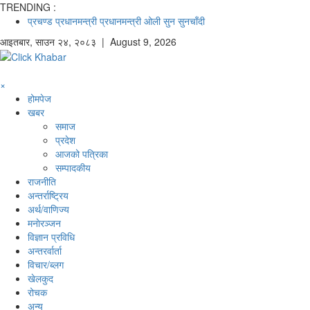
TRENDING :
प्रचण्ड
प्रधानमन्त्री
प्रधानमन्त्री ओली
सुन
सुनचाँदी
आइतबार
,
साउन
२४
,
२०८३
| August 9, 2026
×
होमपेज
खबर
समाज
प्रदेश
आजको पत्रिका
सम्पादकीय
राजनीति
अन्तर्राष्ट्रिय
अर्थ/वाणिज्य
मनाेरञ्जन
विज्ञान प्रविधि
अन्तरर्वार्ता
विचार/ब्लग
खेलकुद
रोचक
अन्य