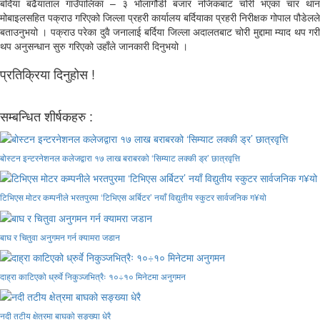
बर्दिया बढैयाताल गाउँपालिका – ३ भोलागौडी बजार नजिकबाट चोरी भएका चार थान
मोबाइलसहित पक्राउ गरिएको जिल्ला प्रहरी कार्यालय बर्दियाका प्रहरी निरीक्षक गोपाल पौडेलले
बताउनुभयो । पक्राउ परेका दुवै जनालाई बर्दिया जिल्ला अदालतबाट चोरी मुद्दामा म्याद थप गरी
थप अनुसन्धान सुरु गरिएको उहाँले जानकारी दिनुभयो ।
प्रतिक्रिया दिनुहोस !
सम्बन्धित शीर्षकहरु :
बोस्टन इन्टरनेशनल कलेजद्वारा १७ लाख बराबरको ‘सिम्याट लक्की ड्र’ छात्रवृत्ति
टिभिएस मोटर कम्पनीले भरतपुरमा ‘टिभिएस अर्बिटर’ नयाँ विद्युतीय स्कुटर सार्वजनिक ग¥यो
बाघ र चितुवा अनुगमन गर्न क्यामरा जडान
दाह्रा काटिएको ध्रुर्वे निकुञ्जभित्रैः १०÷१० मिनेटमा अनुगमन
नदी तटीय क्षेत्रमा बाघको सङ्ख्या धेरै