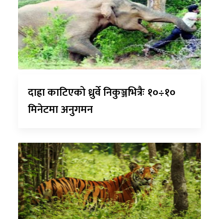
दाह्रा काटिएको ध्रुर्वे निकुञ्जभित्रैः १०÷१०
मिनेटमा अनुगमन