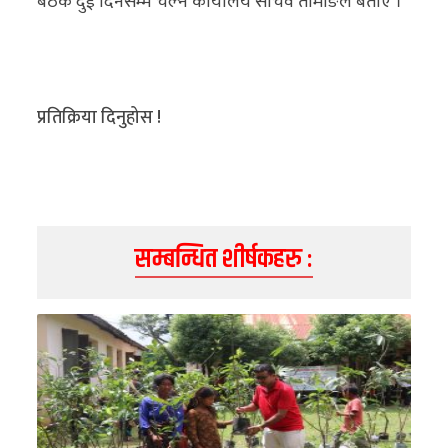
बैठक दुई दिनसम्म चल्ने कार्यालय सचिव तामाङले बताए ।
अन्य
क्लिक
खबर
प्रतिक्रिया दिनुहोस !
विशेष
राशिफल
फोटो
सम्बन्धित शीर्षकहरु :
ग्यालरी
भिडियो