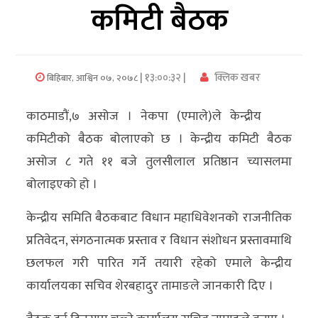
कमिटी बैठक
अर्थ/
वाणिज्य
| १३:००:३२ |
क्लिक खबर
बिहिबार, आश्विन ०७, २०७८
मनाेरञ्जन
काठमाडौं,७ असोज । नेकपा (एमाले)ले केन्द्रीय
विज्ञान
कमिटीको बैठक बोलाएको छ । केन्द्रीय कमिटी बैठक
प्रविधि
असोज ८ गते ११ बजे तुलसीलाल प्रतिष्ठान च्यासलमा
अन्तरर्वार्ता
बोलाइएको हो ।
विचार/
केन्द्रीय समिति बैठकबाट विधान महाधिवेशनको राजनीतिक
ब्लग
प्रतिवेदन, संगठनात्मक प्रस्ताव र विधान संशोधन प्रस्तावमाथि
छलफल गरी पारित गर्ने तयारी रहेको एमाले केन्द्रीय
खेलकुद
कार्यालयका सचिव शेरबहादुर तामाङले जानकारी दिए ।
रोचक