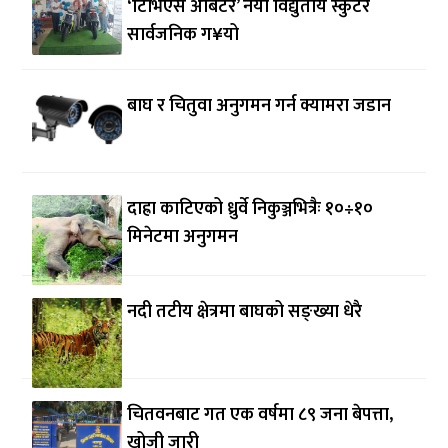
‘टिभिएस अर्बिटर’ नयाँ विद्युतीय स्कुटर
सार्वजनिक ग¥यो
बाघ र चितुवा अनुगमन गर्न क्यामरा जडान
दाह्रा काटिएको ध्रुर्वे निकुञ्जभित्रैः १०÷१०
मिनेटमा अनुगमन
नदी तटीय क्षेत्रमा बाघको सङ्ख्या धेरै
चितवनबाट गत एक वर्षमा ८९ जना बेपत्ता,
खोजी जारी