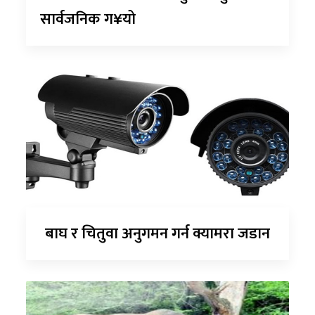
सार्वजनिक ग¥यो
बाघ र चितुवा अनुगमन गर्न क्यामरा जडान