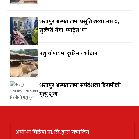
भरतपुर अस्पतालमा प्रसूति शय्या अभाव,
सुत्केरी सेवा ‘म्याट्रेस’ मा
पशु चौपायमा कृत्रिम गर्भाधान
भरतपुर अस्पतालमा सर्पदंशका बिरामीको
मृत्यु शून्य
अयोध्या मिडिया प्रा. लि. द्वारा संचालित