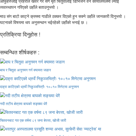
आँफुहरुलाई प्रहरीले खवर गरे संगै मृत चितुवालाई डिभिजन वन कार्यालयलमा ल्याई
व्यवस्थापन गरिएको उहाँले बताउनुभयो ।
माउ संग बाटो काट्ने क्रममा गाडीले ठक्कर दिएको हुन सक्ने उहाँले जानकारी दिनुभयो ।
घटनाको विषयमा थप अनुसन्धान भईरहेको उहाँको भनाई छ ।
प्रतिक्रिया दिनुहोस !
सम्बन्धित शीर्षकहरु :
बाघ र चितुवा अनुगमन गर्न क्यामरा जडान
दाह्रा काटिएको ध्रुर्वे निकुञ्जभित्रैः १०÷१० मिनेटमा अनुगमन
नदी तटीय क्षेत्रमा बाघको सङ्ख्या धेरै
चितवनबाट गत एक वर्षमा ८९ जना बेपत्ता, खोजी जारी