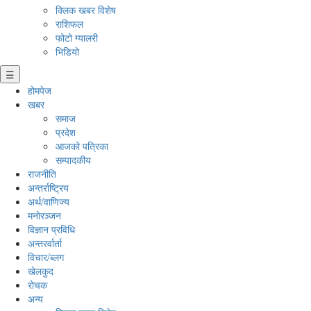
क्लिक खबर विशेष
राशिफल
फोटो ग्यालरी
भिडियो
☰
होमपेज
खबर
समाज
प्रदेश
आजको पत्रिका
सम्पादकीय
राजनीति
अन्तर्राष्ट्रिय
अर्थ/वाणिज्य
मनाेरञ्जन
विज्ञान प्रविधि
अन्तरर्वार्ता
विचार/ब्लग
खेलकुद
रोचक
अन्य