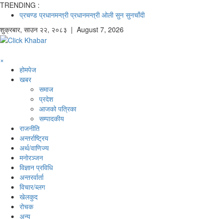
TRENDING :
प्रचण्ड
प्रधानमन्त्री
प्रधानमन्त्री ओली
सुन
सुनचाँदी
शुक्रबार
,
साउन
२२
,
२०८३
| August 7, 2026
×
होमपेज
खबर
समाज
प्रदेश
आजको पत्रिका
सम्पादकीय
राजनीति
अन्तर्राष्ट्रिय
अर्थ/वाणिज्य
मनाेरञ्जन
विज्ञान प्रविधि
अन्तरर्वार्ता
विचार/ब्लग
खेलकुद
रोचक
अन्य