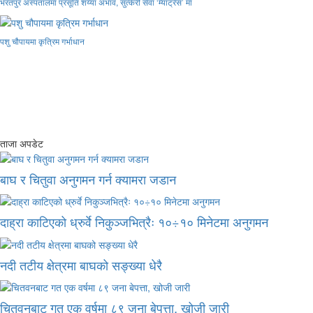
भरतपुर अस्पतालमा प्रसूति शय्या अभाव, सुत्केरी सेवा ‘म्याट्रेस’ मा
पशु चौपायमा कृत्रिम गर्भाधान
ताजा अपडेट
बाघ र चितुवा अनुगमन गर्न क्यामरा जडान
दाह्रा काटिएको ध्रुर्वे निकुञ्जभित्रैः १०÷१० मिनेटमा अनुगमन
नदी तटीय क्षेत्रमा बाघको सङ्ख्या धेरै
चितवनबाट गत एक वर्षमा ८९ जना बेपत्ता, खोजी जारी