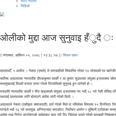
फोटो ग्यालरी
भिडियो
ओलीको मुद्दा आज सुनुवाइ हँुदै ः अन्
मंगलबार, आश्विन ०५, २०७८
| १२:३८:५४ |
क्लिक खबर
काठमाडौँ, ५ असोज । नेकपा (एमाले) ले कारबाहीको सिफारिश गरेका १४ सांसदको पद खारेजीसम्
सर्वाेच्च अदालतका न्यायाधीश दीपककुमार कार्की र डा कुमार चुडालका संयुक्त इजलासमा सोमबा
सभामुखलाई विपक्षी बनाएर दायर गरेको रिटमाथिको सुनुवाइ हुन लागेको हो ।
यसअघि न्यायाधीश कार्की र मीरा खड्काको संयुक्त इजलासमा गत भदौ २८ गते पेशी तोकिए पनि ‘ह
पक्षलाई छलफलका लागि बोलाउने आदेश जारी गरेको थियो ।
अदालतले नेकपा (एकीकृत समाजवादी) दर्ता गरेको मिले वा नमिलेका विषयमा १५ दिनभित्र निर
पाण्डेले भदौ १६ गते सभामुख अग्निप्रसाद सापकोटा, निर्वाचन आयोग र लुम्बिनी प्रदेशका सभामुख प
आदेश तथा निर्णय उत्प्रेषणको आदेशबाट बदर गरी रिट निवेदक दलले गरेको कारबाही निष्काशनको