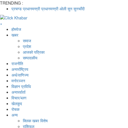
TRENDING :
प्रचण्ड
प्रधानमन्त्री
प्रधानमन्त्री ओली
सुन
सुनचाँदी
×
होमपेज
खबर
समाज
प्रदेश
आजको पत्रिका
सम्पादकीय
राजनीति
अन्तर्राष्ट्रिय
अर्थ/वाणिज्य
मनाेरञ्जन
विज्ञान प्रविधि
अन्तरर्वार्ता
विचार/ब्लग
खेलकुद
रोचक
अन्य
क्लिक खबर विशेष
राशिफल