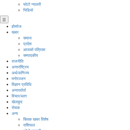
फोटो ग्यालरी
भिडियो
☰
होमपेज
खबर
समाज
प्रदेश
आजको पत्रिका
सम्पादकीय
राजनीति
अन्तर्राष्ट्रिय
अर्थ/वाणिज्य
मनाेरञ्जन
विज्ञान प्रविधि
अन्तरर्वार्ता
विचार/ब्लग
खेलकुद
रोचक
अन्य
क्लिक खबर विशेष
राशिफल