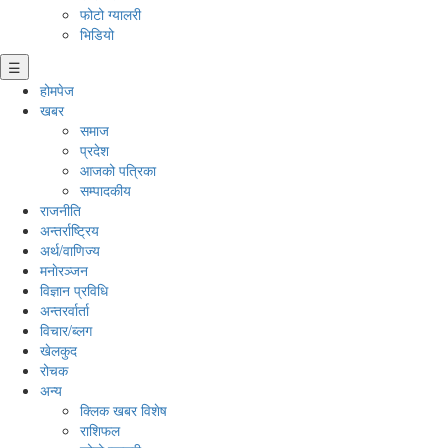
फोटो ग्यालरी
भिडियो
☰
होमपेज
खबर
समाज
प्रदेश
आजको पत्रिका
सम्पादकीय
राजनीति
अन्तर्राष्ट्रिय
अर्थ/वाणिज्य
मनाेरञ्जन
विज्ञान प्रविधि
अन्तरर्वार्ता
विचार/ब्लग
खेलकुद
रोचक
अन्य
क्लिक खबर विशेष
राशिफल