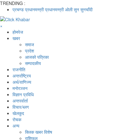
TRENDING :
प्रचण्ड
प्रधानमन्त्री
प्रधानमन्त्री ओली
सुन
सुनचाँदी
×
होमपेज
खबर
समाज
प्रदेश
आजको पत्रिका
सम्पादकीय
राजनीति
अन्तर्राष्ट्रिय
अर्थ/वाणिज्य
मनाेरञ्जन
विज्ञान प्रविधि
अन्तरर्वार्ता
विचार/ब्लग
खेलकुद
रोचक
अन्य
क्लिक खबर विशेष
राशिफल