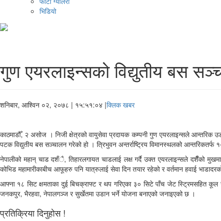
फोटो ग्यालरी
भिडियो
गुण एयरलाइन्सको विद्युतीय बस सञ्
शनिबार, आश्विन ०२, २०७८
| १५:५१:०४ |
क्लिक खबर
काठमाडौँ, २ असोज । निजी क्षेत्रको वायुसेवा प्रदायक कम्पनी गुण एयरलाइन्सले आन्तरिक उ
पटक विद्युतीय बस सञ्चालन गरेको हो । त्रिभुवन अन्तर्राष्ट्रिय विमानस्थलको आन्तरिकतर्फ 
नेपालीको महान् चाड दशँै, तिहारलगायत चाडलाई लक्ष गर्दै उक्त एयरलाइन्सले दशैँको मुखमा 
कोभिड महामारीकाबीच आफूहरु पनि यात्रुलाई सेवा दिन तयार रहेको र वर्तमान हवाई भाडादरको चर
आफ्ना १८ सिट क्षमताका दुई बिचक्राफ्ट र थप गरिएका ३० सिटे पाँच जेट स्ट्रिमसहित कूल
जनकपुर, भैरहवा, नेपालगञ्ज र सुर्खेतमा उडान भर्ने योजना बनाएको जनाइएको छ ।
प्रतिक्रिया दिनुहोस !