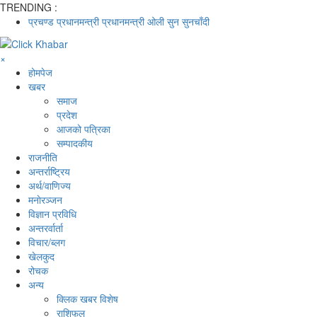
TRENDING :
प्रचण्ड
प्रधानमन्त्री
प्रधानमन्त्री ओली
सुन
सुनचाँदी
×
होमपेज
खबर
समाज
प्रदेश
आजको पत्रिका
सम्पादकीय
राजनीति
अन्तर्राष्ट्रिय
अर्थ/वाणिज्य
मनाेरञ्जन
विज्ञान प्रविधि
अन्तरर्वार्ता
विचार/ब्लग
खेलकुद
रोचक
अन्य
क्लिक खबर विशेष
राशिफल