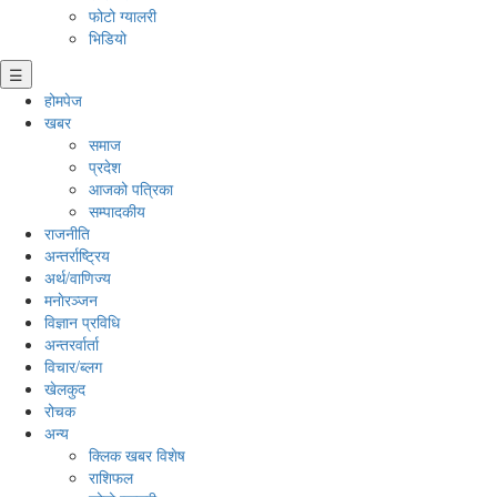
फोटो ग्यालरी
भिडियो
☰
होमपेज
खबर
समाज
प्रदेश
आजको पत्रिका
सम्पादकीय
राजनीति
अन्तर्राष्ट्रिय
अर्थ/वाणिज्य
मनाेरञ्जन
विज्ञान प्रविधि
अन्तरर्वार्ता
विचार/ब्लग
खेलकुद
रोचक
अन्य
क्लिक खबर विशेष
राशिफल