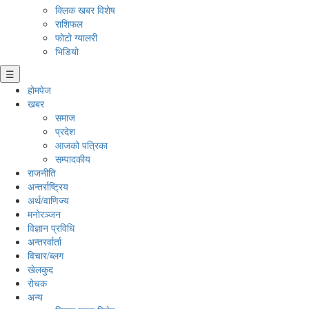
क्लिक खबर विशेष
राशिफल
फोटो ग्यालरी
भिडियो
☰
होमपेज
खबर
समाज
प्रदेश
आजको पत्रिका
सम्पादकीय
राजनीति
अन्तर्राष्ट्रिय
अर्थ/वाणिज्य
मनाेरञ्जन
विज्ञान प्रविधि
अन्तरर्वार्ता
विचार/ब्लग
खेलकुद
रोचक
अन्य