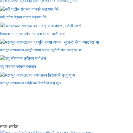
दाह्रा काटिएको ध्रुर्वे निकुञ्जभित्रैः १०÷१० मिनेटमा अनुगमन
नदी तटीय क्षेत्रमा बाघको सङ्ख्या धेरै
चितवनबाट गत एक वर्षमा ८९ जना बेपत्ता, खोजी जारी
भरतपुर अस्पतालमा प्रसूति शय्या अभाव, सुत्केरी सेवा ‘म्याट्रेस’ मा
पशु चौपायमा कृत्रिम गर्भाधान
भरतपुर अस्पतालमा सर्पदंशका बिरामीको मृत्यु शून्य
ताजा अपडेट