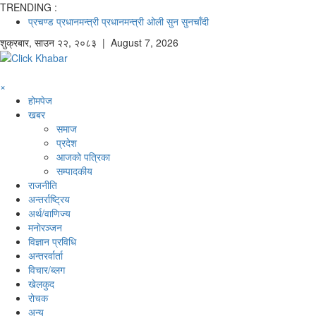
TRENDING :
प्रचण्ड
प्रधानमन्त्री
प्रधानमन्त्री ओली
सुन
सुनचाँदी
शुक्रबार
,
साउन
२२
,
२०८३
| August 7, 2026
×
होमपेज
खबर
समाज
प्रदेश
आजको पत्रिका
सम्पादकीय
राजनीति
अन्तर्राष्ट्रिय
अर्थ/वाणिज्य
मनाेरञ्जन
विज्ञान प्रविधि
अन्तरर्वार्ता
विचार/ब्लग
खेलकुद
रोचक
अन्य