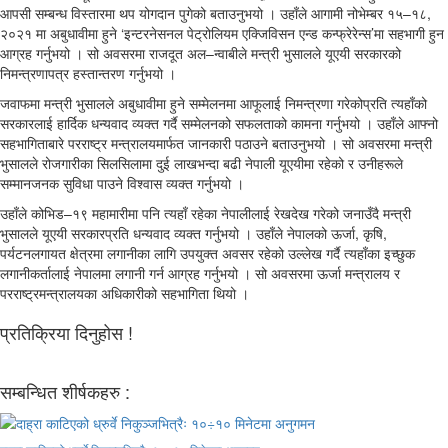
आपसी सम्बन्ध विस्तारमा थप योगदान पुगेको बताउनुभयो । उहाँले आगामी नोभेम्बर १५–१८,
२०२१ मा अबुधावीमा हुने ‘इन्टरनेसनल पेट्रोलियम एक्जिविसन एन्ड कन्फ्रेरेन्स’मा सहभागी हुन
आग्रह गर्नुभयो । सो अवसरमा राजदूत अल–न्वाबीले मन्त्री भुसालले यूएयी सरकारको
निमन्त्रणापत्र हस्तान्तरण गर्नुभयो ।
जवाफमा मन्त्री भुसालले अबुधावीमा हुने सम्मेलनमा आफूलाई निमन्त्रणा गरेकोप्रति त्यहाँको
सरकारलाई हार्दिक धन्यवाद व्यक्त गर्दै सम्मेलनको सफलताको कामना गर्नुभयो । उहाँले आफ्नो
सहभागिताबारे परराष्ट्र मन्त्रालयमार्फत जानकारी पठाउने बताउनुभयो । सो अवसरमा मन्त्री
भुसालले रोजगारीका सिलसिलामा दुई लाखभन्दा बढी नेपाली यूएयीमा रहेको र उनीहरूले
सम्मानजनक सुविधा पाउने विश्वास व्यक्त गर्नुभयो ।
उहाँले कोभिड–१९ महामारीमा पनि त्यहाँ रहेका नेपालीलाई रेखदेख गरेको जनाउँदै मन्त्री
भुसालले यूएयी सरकारप्रति धन्यवाद व्यक्त गर्नुभयो । उहाँले नेपालको ऊर्जा, कृषि,
पर्यटनलगायत क्षेत्रमा लगानीका लागि उपयुक्त अवसर रहेको उल्लेख गर्दै त्यहाँका इच्छुक
लगानीकर्तालाई नेपालमा लगानी गर्न आग्रह गर्नुभयो । सो अवसरमा ऊर्जा मन्त्रालय र
परराष्ट्रमन्त्रालयका अधिकारीको सहभागिता थियो ।
प्रतिक्रिया दिनुहोस !
सम्बन्धित शीर्षकहरु :