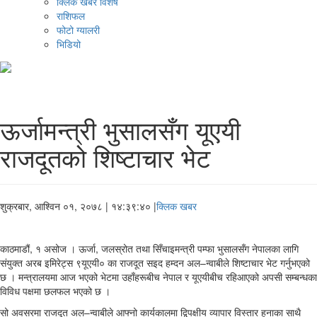
क्लिक खबर विशेष
राशिफल
फोटो ग्यालरी
भिडियो
ऊर्जामन्त्री भुसालसँग यूएयी
राजदूतको शिष्टाचार भेट
शुक्रबार, आश्विन ०१, २०७८
| १४:३९:४० |
क्लिक खबर
काठमाडौं, १ असोज । ऊर्जा, जलस्रोत तथा सिँचाइमन्त्री पम्फा भुसालसँग नेपालका लागि
संयुक्त अरब इमिरेट्स ९यूएयी० का राजदूत सइद हम्दन अल–न्वाबीले शिष्टाचार भेट गर्नुभएको
छ । मन्त्रालयमा आज भएको भेटमा उहाँहरूबीच नेपाल र यूएयीबीच रहिआएको अपसी सम्बन्धका
विविध पक्षमा छलफल भएको छ ।
सो अवसरमा राजदूत अल–न्वाबीले आफ्नो कार्यकालमा द्विपक्षीय व्यापार विस्तार हुनाका साथै