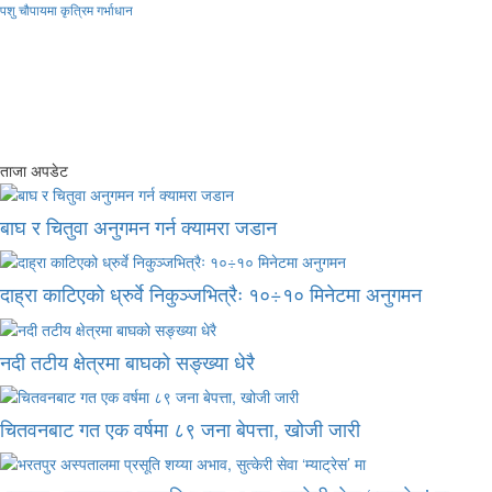
पशु चौपायमा कृत्रिम गर्भाधान
ताजा अपडेट
बाघ र चितुवा अनुगमन गर्न क्यामरा जडान
दाह्रा काटिएको ध्रुर्वे निकुञ्जभित्रैः १०÷१० मिनेटमा अनुगमन
नदी तटीय क्षेत्रमा बाघको सङ्ख्या धेरै
चितवनबाट गत एक वर्षमा ८९ जना बेपत्ता, खोजी जारी