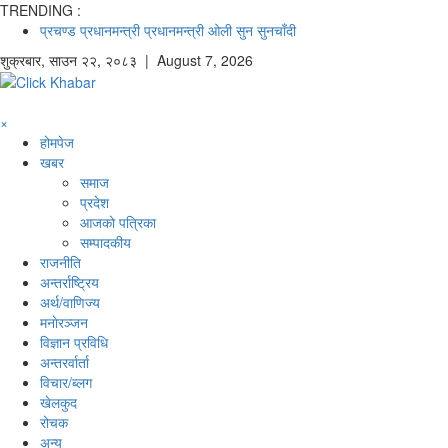
TRENDING :
प्रचण्ड
प्रधानमन्त्री
प्रधानमन्त्री ओली
सुन
सुनचाँदी
शुक्रबार
,
साउन
२२
,
२०८३
| August 7, 2026
×
होमपेज
खबर
समाज
प्रदेश
आजको पत्रिका
सम्पादकीय
राजनीति
अन्तर्राष्ट्रिय
अर्थ/वाणिज्य
मनाेरञ्जन
विज्ञान प्रविधि
अन्तरर्वार्ता
विचार/ब्लग
खेलकुद
रोचक
अन्य