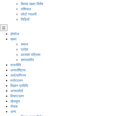
क्लिक खबर विशेष
राशिफल
फोटो ग्यालरी
भिडियो
☰
होमपेज
खबर
समाज
प्रदेश
आजको पत्रिका
सम्पादकीय
राजनीति
अन्तर्राष्ट्रिय
अर्थ/वाणिज्य
मनाेरञ्जन
विज्ञान प्रविधि
अन्तरर्वार्ता
विचार/ब्लग
खेलकुद
रोचक
अन्य