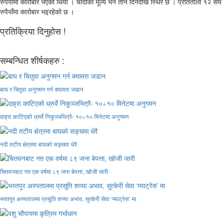
रुपैयाँमा कारोबार भएको थियो । चाँदीको मूल्य भने तीन दिनदेखि स्थिर छ । प्रतितोला १२ सय
रुपैयाँमा कारोबार भइरहेको छ ।
प्रतिक्रिया दिनुहोस !
सम्बन्धित शीर्षकहरु :
बाघ र चितुवा अनुगमन गर्न क्यामरा जडान
दाह्रा काटिएको ध्रुर्वे निकुञ्जभित्रैः १०÷१० मिनेटमा अनुगमन
नदी तटीय क्षेत्रमा बाघको सङ्ख्या धेरै
चितवनबाट गत एक वर्षमा ८९ जना बेपत्ता, खोजी जारी
भरतपुर अस्पतालमा प्रसूति शय्या अभाव, सुत्केरी सेवा ‘म्याट्रेस’ मा