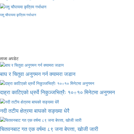
पशु चौपायमा कृत्रिम गर्भाधान
ताजा अपडेट
बाघ र चितुवा अनुगमन गर्न क्यामरा जडान
दाह्रा काटिएको ध्रुर्वे निकुञ्जभित्रैः १०÷१० मिनेटमा अनुगमन
नदी तटीय क्षेत्रमा बाघको सङ्ख्या धेरै
चितवनबाट गत एक वर्षमा ८९ जना बेपत्ता, खोजी जारी