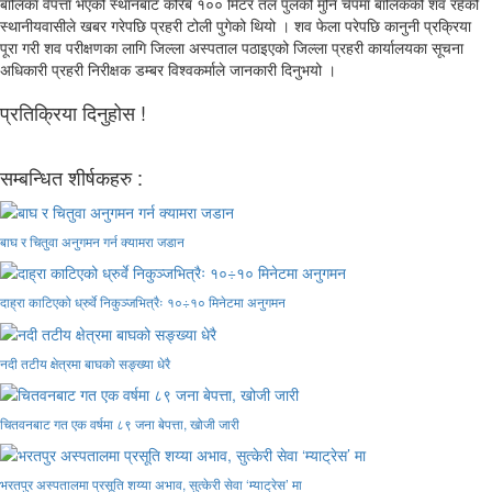
बालिका वेपत्ता भएको स्थानबाट करिब १०० मिटर तल पुलको मुनि चेपमा बालिकको शव रहेको
स्थानीयवासीले खबर गरेपछि प्रहरी टोली पुगेको थियो । शव फेला परेपछि कानुनी प्रक्रिया
पूरा गरी शव परीक्षणका लागि जिल्ला अस्पताल पठाइएको जिल्ला प्रहरी कार्यालयका सूचना
अधिकारी प्रहरी निरीक्षक डम्बर विश्वकर्माले जानकारी दिनुभयो ।
प्रतिक्रिया दिनुहोस !
सम्बन्धित शीर्षकहरु :
बाघ र चितुवा अनुगमन गर्न क्यामरा जडान
दाह्रा काटिएको ध्रुर्वे निकुञ्जभित्रैः १०÷१० मिनेटमा अनुगमन
नदी तटीय क्षेत्रमा बाघको सङ्ख्या धेरै
चितवनबाट गत एक वर्षमा ८९ जना बेपत्ता, खोजी जारी
भरतपुर अस्पतालमा प्रसूति शय्या अभाव, सुत्केरी सेवा ‘म्याट्रेस’ मा