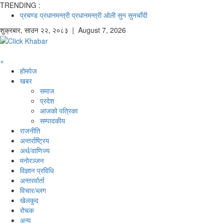
TRENDING :
प्रचण्ड
प्रधानमन्त्री
प्रधानमन्त्री ओली
सुन
सुनचाँदी
शुक्रबार
,
साउन
२२
,
२०८३
| August 7, 2026
×
होमपेज
खबर
समाज
प्रदेश
आजको पत्रिका
सम्पादकीय
राजनीति
अन्तर्राष्ट्रिय
अर्थ/वाणिज्य
मनाेरञ्जन
विज्ञान प्रविधि
अन्तरर्वार्ता
विचार/ब्लग
खेलकुद
रोचक
अन्य