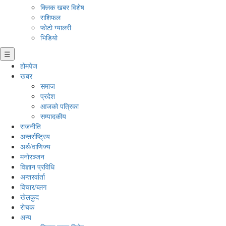
क्लिक खबर विशेष
राशिफल
फोटो ग्यालरी
भिडियो
☰
होमपेज
खबर
समाज
प्रदेश
आजको पत्रिका
सम्पादकीय
राजनीति
अन्तर्राष्ट्रिय
अर्थ/वाणिज्य
मनाेरञ्जन
विज्ञान प्रविधि
अन्तरर्वार्ता
विचार/ब्लग
खेलकुद
रोचक
अन्य