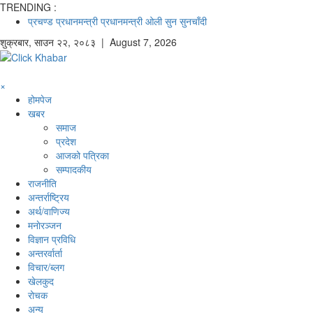
TRENDING :
प्रचण्ड
प्रधानमन्त्री
प्रधानमन्त्री ओली
सुन
सुनचाँदी
शुक्रबार
,
साउन
२२
,
२०८३
| August 7, 2026
×
होमपेज
खबर
समाज
प्रदेश
आजको पत्रिका
सम्पादकीय
राजनीति
अन्तर्राष्ट्रिय
अर्थ/वाणिज्य
मनाेरञ्जन
विज्ञान प्रविधि
अन्तरर्वार्ता
विचार/ब्लग
खेलकुद
रोचक
अन्य