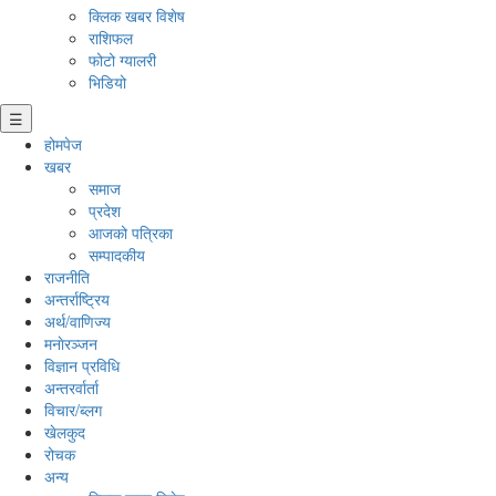
क्लिक खबर विशेष
राशिफल
फोटो ग्यालरी
भिडियो
☰
होमपेज
खबर
समाज
प्रदेश
आजको पत्रिका
सम्पादकीय
राजनीति
अन्तर्राष्ट्रिय
अर्थ/वाणिज्य
मनाेरञ्जन
विज्ञान प्रविधि
अन्तरर्वार्ता
विचार/ब्लग
खेलकुद
रोचक
अन्य