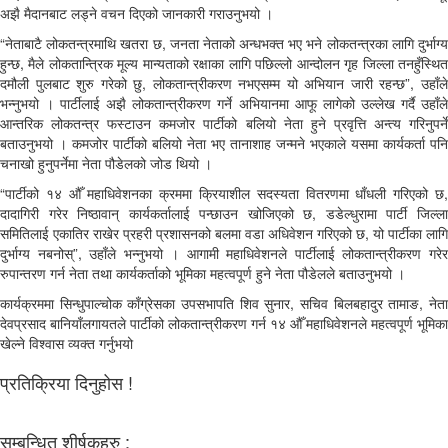
अझै मैदानबाट लड्ने वचन दिएको जानकारी गराउनुभयो ।
“नेताबाटै लोकतन्त्रमाथि खतरा छ, जनता नेताको अन्धभक्त भए भने लोकतन्त्रका लागि दुर्भाग्य
हुन्छ, मैले लोकतान्त्रिक मूल्य मान्यताको रक्षाका लागि पछिल्लो आन्दोलन गृह जिल्ला तनहुँस्थित
दमौली पुलबाट शुरु गरेको छु, लोकतान्त्रीकरण नभएसम्म यो अभियान जारी रहन्छ”, उहाँले
भन्नुभयो । पार्टीलाई अझै लोकतान्त्रीकरण गर्ने अभियानमा आफू लागेको उल्लेख गर्दै उहाँले
आन्तरिक लोकतन्त्र फस्टाउन कमजोर पार्टीको बलियो नेता हुने प्रवृत्ति अन्त्य गरिनुपर्ने
बताउनुभयो । कमजोर पार्टीको बलियो नेता भए तानाशाह जन्मने भएकाले यसमा कार्यकर्ता पनि
चनाखो हुनुपर्नेमा नेता पौडेलको जोड थियो ।
“पार्टीको १४ औँ महाधिवेशनका क्रममा क्रियाशील सदस्यता वितरणमा धाँधली गरिएको छ,
दादागिरी गरेर निष्ठावान् कार्यकर्तालाई पन्छाउन खोजिएको छ, डडेल्धुरामा पार्टी जिल्ला
समितिलाई एकातिर राखेर प्रहरी प्रशासनको बलमा वडा अधिवेशन गरिएको छ, यो पार्टीका लागि
दुर्भाग्य नबनोस्”, उहाँले भन्नुभयो । आगामी महाधिवेशनले पार्टीलाई लोकतान्त्रीकरण गरेर
रुपान्तरण गर्न नेता तथा कार्यकर्ताको भूमिका महत्वपूर्ण हुने नेता पौडेलले बताउनुभयो ।
कार्यक्रममा सिन्धुपाल्चोक काँग्रेसका उपसभापति शिव सुनार, सचिव बिलबहादुर तामाङ, नेता
देवप्रसाद बानियाँलगायतले पार्टीको लोकतान्त्रीकरण गर्न १४ औँ महाधिवेशनले महत्वपूर्ण भूमिका
खेल्ने विश्वास व्यक्त गर्नुभयो
प्रतिक्रिया दिनुहोस !
सम्बन्धित शीर्षकहरु :