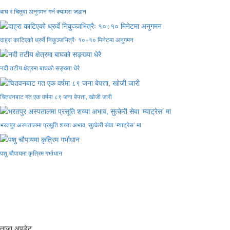
बाघ र चितुवा अनुगमन गर्न क्यामरा जडान
दाह्रा काटिएको ध्रुर्वे निकुञ्जभित्रैः १०÷१० मिनेटमा अनुगमन
नदी तटीय क्षेत्रमा बाघको सङ्ख्या धेरै
चितवनबाट गत एक वर्षमा ८९ जना बेपत्ता, खोजी जारी
भरतपुर अस्पतालमा प्रसूति शय्या अभाव, सुत्केरी सेवा ‘म्याट्रेस’ मा
पशु चौपायमा कृत्रिम गर्भाधान
ताजा अपडेट