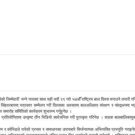
ो जिम्मेवारी’ भन्ने नाराका साथ यही भदौ २९ गते ५७औँ राष्ट्रिय बाल दिवस मनाउने तयारी ग
आज सिंहदरबारमा पत्रकार सम्मेलन गरी दिवसका अवसरमा बालअधिकार संरक्षण र संवद्र्धनमा
मूल समारोह समितिको कार्यक्रम शुभारम्भ गर्नुहुनेछ ।
्रतियोगितामा उत्कृष्ट तीन भिडियो सार्वजनिक गरी पुरस्कृत गरिनेछ । सडक बालबालिकामुक्त र
म र कोभिडले पारेको प्रभाव र समाधानका उपायबारे सिर्जनात्मक अभिव्यक्ति प्रस्तुति गरा
 बाल अधिकारबारे सञ्चारमाध्यमले उचित स्थान दिन नसकेको गुनासो गर्नुभयो । परिषद्का कार