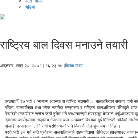
फोटो ग्यालरी
भिडियो
राष्ट्रिय बाल दिवस मनाउने तयारी
आइतबार, भाद्र २७, २०७८
| १६:२३:१७ |
क्लिक खबर
काठमाडौँ, २७ भदौ । ‘सामान्य अवस्था वा कोभिड महामारी ः बालअधिकार संरक्षण हामी सबैक
महिला, बालबालिका तथा ज्येष्ठ नागरिक मन्त्रालय र राष्ट्रिय बालअधिकार परिषद्ले 
विद्यादेवी भण्डारीबाट सन्देश जारी हुनेछ भने प्रधानमन्त्री शेरबहादुर देउवाले भर्चुअलरुपमा 
दिवसका कार्यक्रममा ‘सङ्घीय नेपालमा बाल अधिकार’ विषयक दुई मिनेटको भिडियो निर्माण प
खेलाडी उत्पादनका लागि रग्वी प्रशिक्षणको पनि दिवसकै दिन शुभारम्भ गरिनेछ ।
यस्तै भदौ ३० गते सातै प्रदेशमा बालबालिकाको सहभागितामा डिजिटल ह्याङआउट कार्यक्र
नीगतगत समीक्षा र भावी कार्यदिशा तय गर्ने विषयमा पनि छलफल हुने बताउनुभयो । उहाँले