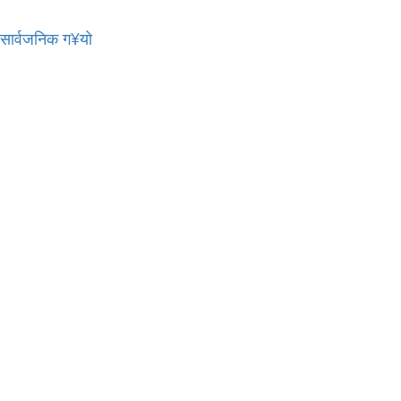
र सार्वजनिक ग¥यो