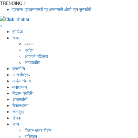
TRENDING :
प्रचण्ड
प्रधानमन्त्री
प्रधानमन्त्री ओली
सुन
सुनचाँदी
×
होमपेज
खबर
समाज
प्रदेश
आजको पत्रिका
सम्पादकीय
राजनीति
अन्तर्राष्ट्रिय
अर्थ/वाणिज्य
मनाेरञ्जन
विज्ञान प्रविधि
अन्तरर्वार्ता
विचार/ब्लग
खेलकुद
रोचक
अन्य
क्लिक खबर विशेष
राशिफल