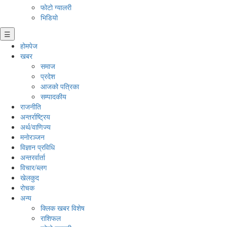
फोटो ग्यालरी
भिडियो
☰
होमपेज
खबर
समाज
प्रदेश
आजको पत्रिका
सम्पादकीय
राजनीति
अन्तर्राष्ट्रिय
अर्थ/वाणिज्य
मनाेरञ्जन
विज्ञान प्रविधि
अन्तरर्वार्ता
विचार/ब्लग
खेलकुद
रोचक
अन्य
क्लिक खबर विशेष
राशिफल