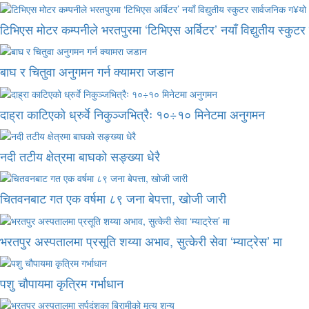
टिभिएस मोटर कम्पनीले भरतपुरमा ‘टिभिएस अर्बिटर’ नयाँ विद्युतीय स्कुट
बाघ र चितुवा अनुगमन गर्न क्यामरा जडान
दाह्रा काटिएको ध्रुर्वे निकुञ्जभित्रैः १०÷१० मिनेटमा अनुगमन
नदी तटीय क्षेत्रमा बाघको सङ्ख्या धेरै
चितवनबाट गत एक वर्षमा ८९ जना बेपत्ता, खोजी जारी
भरतपुर अस्पतालमा प्रसूति शय्या अभाव, सुत्केरी सेवा ‘म्याट्रेस’ मा
पशु चौपायमा कृत्रिम गर्भाधान