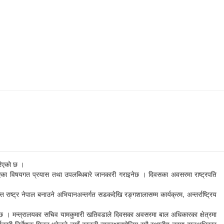
रिएको छ ।
 भएका विषयगत प्रयास तथा उपलब्धिबारे जानकारी गराइनेछ । दिवसका अवसरमा राष्ट्रपति
ाष्ट्र नेपाल बनाउने अभियानअन्तर्गत सडकदेखि रङ्गशालासम्म कार्यक्रम, अन्तर्राष्ट्रिय
इनेछ । मन्त्रालयका सचिव यामकुमारी खतिवडाले दिवसका अवसरमा बाल अधिकारका क्षेत्रमा
्यकारी निर्देशक मिलन धरेलले नयाँ कानूनी व्यवस्थाबमोजिम सबै स्थानीय तहमा बालअधिकार