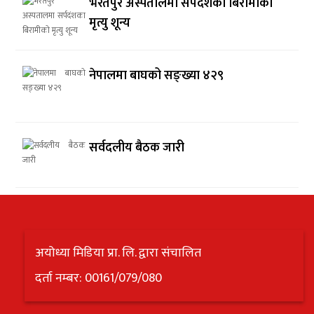
भरतपुर अस्पतालमा सर्पदंशका बिरामीको
मृत्यु शून्य
नेपालमा बाघको सङ्ख्या ४२९
सर्वदलीय बैठक जारी
अयोध्या मिडिया प्रा. लि. द्वारा संचालित
दर्ता नम्बर: 00161/079/080