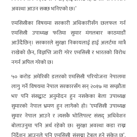
अन्य
अवस्था आउन सक्छ भनिएको छ।’
क्लिक
एमसिसीका विषयमा सरकारी अधिकारीसँग छलफल गर्न
खबर
एमसिसी उपाध्यक्ष फतिमा सुमार मंगलबार काठमाडौं
विशेष
आउँदैछिन्। सरकारले सुरक्षा निकायलाई हाई अलर्टमा मात्रै
राखेको छैन, विज्ञप्ति जारी गरेर एमसिसी र भारतको विरोध
राशिफल
नगर्न अपिल गरेको छ।
फोटो
५० करोड अमेरिकी डलरको एमसिसी परियोजना नेपालमा
ग्यालरी
लागु गर्ने विषयमा नेपाल सरकारसँग सन् २०१७ मा सम्झौता
भिडियो
भए पनि संसद्बाट अनुमोदन हुन नसकेका बेला उपाध्यक्ष
सुमारको नेपाल भ्रमण हुन लागेको हो। ‘एमसिसी उपाध्यक्ष
सुमार नेपाल आउने र त्यसकै भोलिपल्ट संसद् अधिवेशन
बोलाउनुमा पनि अर्थ रहेको छ। सुरक्षा अवस्था कडा राख्न
निर्देशन आउनुले पनि एमसिसी संसद्मा टेबुल हुने संकेत छ’,