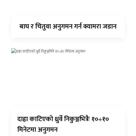
बाघ र चितुवा अनुगमन गर्न क्यामरा जडान
दाह्रा काटिएको ध्रुर्वे निकुञ्जभित्रैः १०÷१०
मिनेटमा अनुगमन