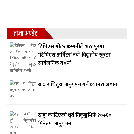
ताजा अपडेट
टिभिएस मोटर कम्पनीले भरतपुरमा
‘टिभिएस अर्बिटर’ नयाँ विद्युतीय स्कुटर
सार्वजनिक ग¥यो
बाघ र चितुवा अनुगमन गर्न क्यामरा जडान
दाह्रा काटिएको ध्रुर्वे निकुञ्जभित्रैः १०÷१०
मिनेटमा अनुगमन