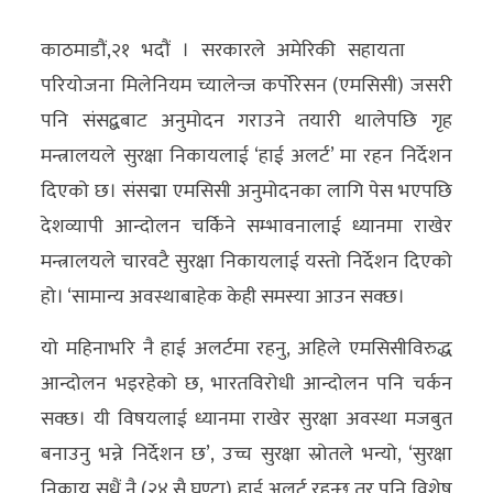
अर्थ/
काठमाडौं,२१ भदौं । सरकारले अमेरिकी सहायता
वाणिज्य
परियोजना मिलेनियम च्यालेन्ज कर्पोरेसन (एमसिसी) जसरी
पनि संसद्बबाट अनुमोदन गराउने तयारी थालेपछि गृह
मनाेरञ्जन
मन्त्रालयले सुरक्षा निकायलाई ‘हाई अलर्ट’ मा रहन निर्देशन
विज्ञान
दिएको छ। संसद्मा एमसिसी अनुमोदनका लागि पेस भएपछि
प्रविधि
देशव्यापी आन्दोलन चर्किने सम्भावनालाई ध्यानमा राखेर
मन्त्रालयले चारवटै सुरक्षा निकायलाई यस्तो निर्देशन दिएको
अन्तरर्वार्ता
हो। ‘सामान्य अवस्थाबाहेक केही समस्या आउन सक्छ।
विचार/
यो महिनाभरि नै हाई अलर्टमा रहनु, अहिले एमसिसीविरुद्ध
ब्लग
आन्दोलन भइरहेको छ, भारतविरोधी आन्दोलन पनि चर्कन
खेलकुद
सक्छ। यी विषयलाई ध्यानमा राखेर सुरक्षा अवस्था मजबुत
बनाउनु भन्ने निर्देशन छ’, उच्च सुरक्षा स्रोतले भन्यो, ‘सुरक्षा
रोचक
निकाय सधैं नै (२४ सै घण्टा) हाई अलर्ट रहन्छ तर पनि विशेष