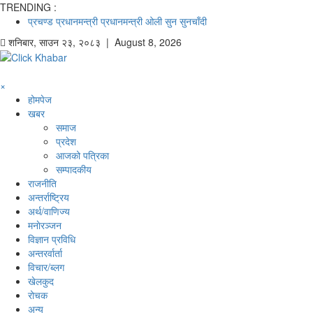
TRENDING :
प्रचण्ड
प्रधानमन्त्री
प्रधानमन्त्री ओली
सुन
सुनचाँदी
शनिबार
,
साउन
२३
,
२०८३
| August 8, 2026
×
होमपेज
खबर
समाज
प्रदेश
आजको पत्रिका
सम्पादकीय
राजनीति
अन्तर्राष्ट्रिय
अर्थ/वाणिज्य
मनाेरञ्जन
विज्ञान प्रविधि
अन्तरर्वार्ता
विचार/ब्लग
खेलकुद
रोचक
अन्य