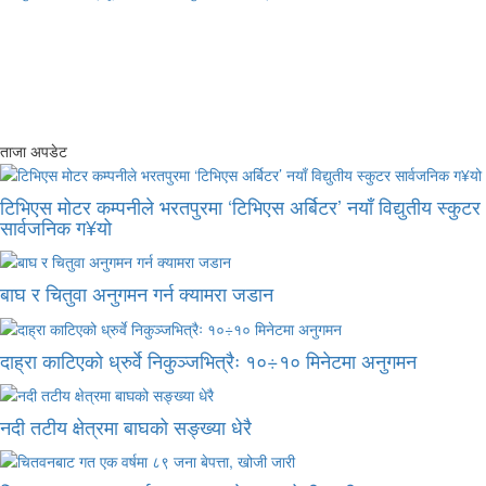
ताजा अपडेट
टिभिएस मोटर कम्पनीले भरतपुरमा ‘टिभिएस अर्बिटर’ नयाँ विद्युतीय स्कुटर
सार्वजनिक ग¥यो
बाघ र चितुवा अनुगमन गर्न क्यामरा जडान
दाह्रा काटिएको ध्रुर्वे निकुञ्जभित्रैः १०÷१० मिनेटमा अनुगमन
नदी तटीय क्षेत्रमा बाघको सङ्ख्या धेरै