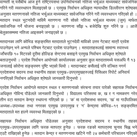
वाग्मती स् यसैबीच आज हुने राष्ट्रियसभा उपनिर्वाचनको नतिजा भर्चुअल माध्यमबाट सार्वजनिक
गरिने गरी व्यवस्थापन मिलाइएको छ । प्रमुख निर्वाचन अधिकृत न्यायाधीश डिल्लीरत्न श्रेष्ठका
अनुसार मतगणनाको नतिजा भर्चुअल माध्यमबाट सार्वजनिक गरिने गरी व्यवस्थापन गरिएको हो ।
मतदान स्थल भुटनदेवी माविमै मतगणना गरी सोको नतिजा भर्चुअल माध्यम (जुम) मार्फत
सार्वजनिक गर्ने योजना बनाइएको छ । मतगणना साँझ ५ बजेदेखि शुरु गरिने छ । आजै
बेलुकासम्ममा नतिजा आइसक्ने जनाइएको छ ।
मतदानका लागि कोभिड सङ्क्रमित मतदाताले भुटनदेवी माविको उत्तर गेटबाट मात्रै प्रवेश
पाउनेछन् भने अन्यले पश्चिम गेटबाट प्रवेश पाउनेछन् । मतदाताहरूलाई सामान्य स्वास्थ्य
जाँचपछि १० मिटरको दूरीमा होल्डिङ सेन्टरमा बसाइने प्रमुख निर्वाचन अधिकृत श्रेष्ठले
बताउनुभयो । प्रदेश निर्वाचन आयोगको कार्यालयका अनुसार कुल मतदातामध्ये यसअघि नै १३
जनालाई कोरोना सङ्क्रमण पुष्टि भएको थियो । मतदानबाट कसैलाई पनि वञ्चित नगर्न
प्रदेशसभा सदस्य तथा स्थानीय तहका प्रमुख÷उपप्रमुखहरुलाई पिसिआर रिपोर्ट अनिवार्य
नगरिएको निर्वाचन अधिकृत श्रेष्ठले जानकारी दिनुभयो ।
प्रदेश निर्वाचन आयोगले मतदान स्थल र मतगणनाको संरचना तयार पारेको सहायक निर्वाचन
अधिकृत गोविन्द पौडेलले जानकारी दिनुभयो । विद्यालय परिसरमा क, ख र ग नामकरण गरेर
तीन वटा मतदान केन्द्र स्थापना गरिएको छ । ‘क’ मा प्रदेशसभा सदस्य, ‘ख’ मा गाउँपालिका
अध्यक्ष÷उपाध्यक्ष तथा नगरका प्रमुख उपप्रमुख र ‘ग’ केन्द्रमा कोभिड–१९ सङ्क्रमित
मतदाताले मत हाल्ने व्यवस्था मिलाइएको छ ।
सहायक निर्वाचन अधिकृत पौडेलका अनुसार प्रदेशसभा सदस्य र स्थानीय तहका
प्रमुख÷उपप्रमुखका लागि फरक मतपत्र हुनेछ । फरक रङको मतपत्रमा चुनाव चिह्न भने
एउटै राखिएको हुनेछ । मतदान केन्द्र र मतगणनामा खटिने गरी २४ कर्मचारी परिचालन गरिएको