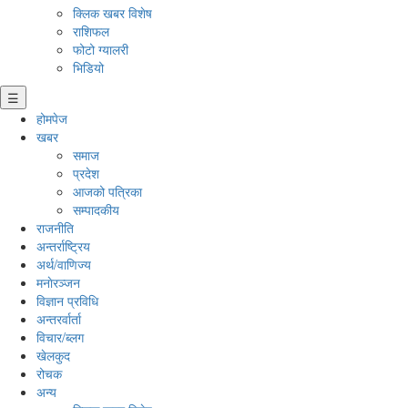
क्लिक खबर विशेष
राशिफल
फोटो ग्यालरी
भिडियो
☰
होमपेज
खबर
समाज
प्रदेश
आजको पत्रिका
सम्पादकीय
राजनीति
अन्तर्राष्ट्रिय
अर्थ/वाणिज्य
मनाेरञ्जन
विज्ञान प्रविधि
अन्तरर्वार्ता
विचार/ब्लग
खेलकुद
रोचक
अन्य