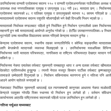
उपनिर्वाचनमा वाग्मती प्रदेशसभा सदस्य ११० र वाग्मती प्रदेशअन्तर्गतका गाउँपालिका अध्यक्ष र
उपाध्यक्ष तथा नगरपालिकाका प्रमुख र उपप्रमुख २३८ गरी ३४८ मतदाता छन् । निर्वाचनमा
प्रदेशसभा सदस्यको ४८ र पालिका प्रमुख र उपप्रमुखको मतभार १८ कायम गरिएको छ ।
मतदातामध्ये प्रदेशसभा सदस्य पशुपति चौलागाईंको भने केही दिनअघि निधन भएको छ ।
मतदाताको निर्वाचक मण्डलबाट पहिलो हुने निर्वाचित हुने निर्वाचन प्रणालीको उक्त निर्वाचनमा
सहभागी हुन सबै मतदातालाई आयोगले अनुरोध गरेको छ । हेटौँडा उपमहानगरपालिका–४ स्थित
भुटनदेवी उच्च माध्यमिक विद्यालयमा कायम गरिएको केन्द्रमा मतदान हुनेछ ।
केन्द्रमा प्रदेशसभा सदस्य, स्थानीय तहका जनप्रतिनिधि र कोभिड सङ्क्रमित मतदाताका
लागि बेग्लाबेग्लै मतदानको व्यवस्था मिलाइएको छ । उपनिर्वाचनमा यसअघिका विभिन्न
निर्वाचनमा जारी मतदाता परिचयपत्र, नागरिकता वा राष्ट्रिय परिचयपत्र देखाएर मतदान गर्न
सकिने छ ।
निर्वाचनमा नेकपा एमालेका तर्फबाट गृहमन्त्री रामबहादुर थापा र अन्य दलका तर्फबाट खीमलाल
देवकोटा प्रतिस्पर्धामा हुनुहुन्छ । त्यस्तै नेपाल मजदुर किसान पार्टीका तर्फबाट कृष्णबहादुर
तामाङले उम्मेदवारी दिनुभएको छ । निर्वाचन सकिनासाथ मतगणना हुने र नतिजा पनि आजै
आउने आयोग स्रोतले जनाएको छ ।
नेकपाबाट निर्वाचित गृहमन्त्री थापालाई दल त्यागसम्बन्धी कानूनका आधारमा नेकपा माओवादी
केन्द्रले पदमुक्त गरेपछि रिक्त स्थानमा यो निर्वाचन हुन लागेको हो । वर्तमान संविधान
कार्यान्वयमा आएपछि राष्ट्रियसभा सदस्यको पहिलो पटक उपनिर्वाचन हुन लागेको हो ।
नतिजा भर्चुअल माध्यमबाट