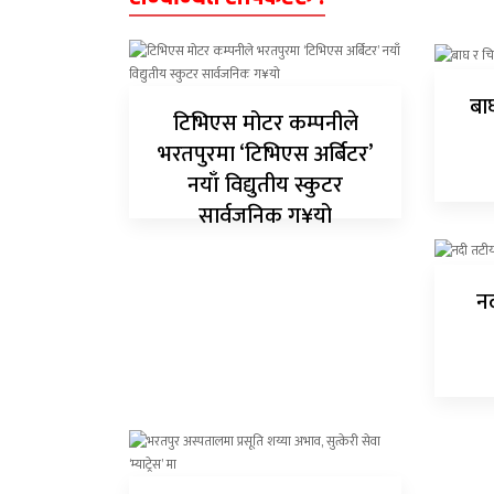
अन्य
क्लिक
बा
खबर
टिभिएस मोटर कम्पनीले
विशेष
भरतपुरमा ‘टिभिएस अर्बिटर’
नयाँ विद्युतीय स्कुटर
राशिफल
सार्वजनिक ग¥यो
फोटो
ग्यालरी
नद
भिडियो