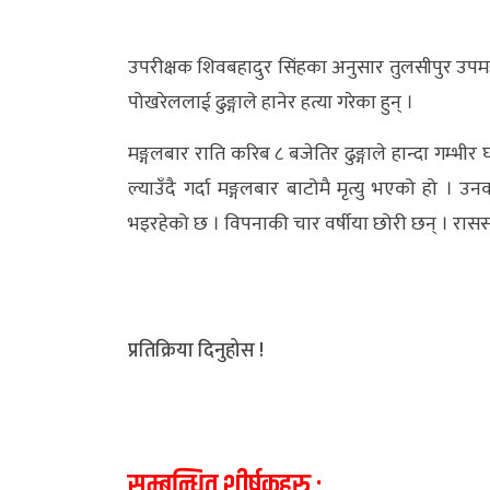
अर्थ/
उपरीक्षक शिवबहादुर सिंहका अनुसार तुलसीपुर उपम
वाणिज्य
पोखरेललाई ढुङ्गाले हानेर हत्या गरेका हुन् ।
मनाेरञ्जन
मङ्गलबार राति करिब ८ बजेतिर ढुङ्गाले हान्दा गम्भ
विज्ञान
ल्याउँदै गर्दा मङ्गलबार बाटोमै मृत्यु भएको हो ।
प्रविधि
भइरहेको छ । विपनाकी चार वर्षीया छोरी छन् । रास
अन्तरर्वार्ता
विचार/
प्रतिक्रिया दिनुहोस !
ब्लग
खेलकुद
रोचक
सम्बन्धित शीर्षकहरु :