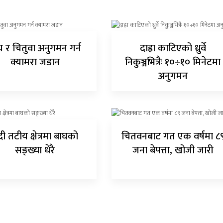
घ र चितुवा अनुगमन गर्न
दाह्रा काटिएको ध्रुर्वे
क्यामरा जडान
निकुञ्जभित्रैः १०÷१० मिनेटमा
अनुगमन
ी तटीय क्षेत्रमा बाघको
चितवनबाट गत एक वर्षमा ८
सङ्ख्या धेरै
जना बेपत्ता, खोजी जारी