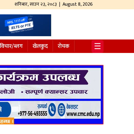
शनिबार
,
साउन
२३
,
२०८३
| August 8, 2026
☰
विचार/ब्लग
खेलकुद
रोचक