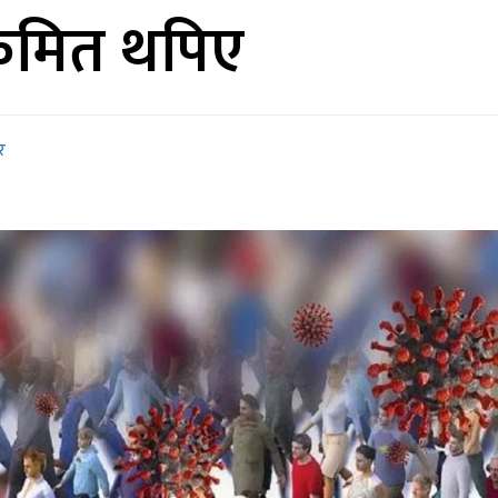
्रमित थपिए
र