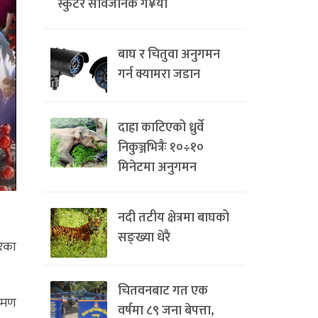
स्कुटर सार्वजनिक ग¥यो
बाघ र चितुवा अनुगमन
गर्न क्यामरा जडान
दाह्रा काटिएको ध्रुर्वे
निकुञ्जभित्रैः १०÷१०
मिनेटमा अनुगमन
नदी तटीय क्षेत्रमा बाघको
सङ्ख्या धेरै
भरका
चितवनबाट गत एक
्रमण
वर्षमा ८९ जना बेपत्ता,