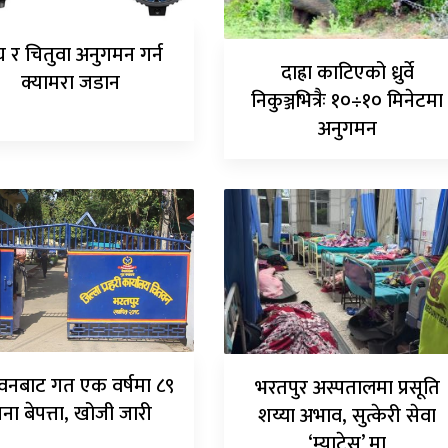
घ र चितुवा अनुगमन गर्न
दाह्रा काटिएको ध्रुर्वे
क्यामरा जडान
निकुञ्जभित्रैः १०÷१० मिनेटमा
अनुगमन
वनबाट गत एक वर्षमा ८९
भरतपुर अस्पतालमा प्रसूति
ना बेपत्ता, खोजी जारी
शय्या अभाव, सुत्केरी सेवा
‘म्याट्रेस’ मा