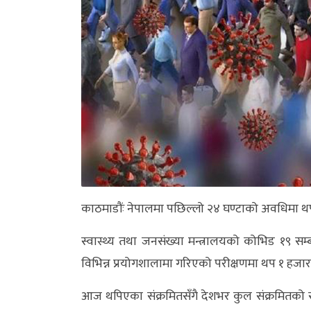
अन्य
क्लिक
खबर
विशेष
राशिफल
फोटो
ग्यालरी
काठमाडौंः नेपालमा पछिल्लो २४ घण्टाको अवधिमा 
भिडियो
स्वास्थ्य तथा जनसंख्या मन्त्रालयको कोभिड १९ सम्बन
विभिन्न प्रयोगशालामा गरिएको परीक्षणमा थप १ हज
आज थपिएका संक्रमितसँगै देशभर कुल संक्रमितको