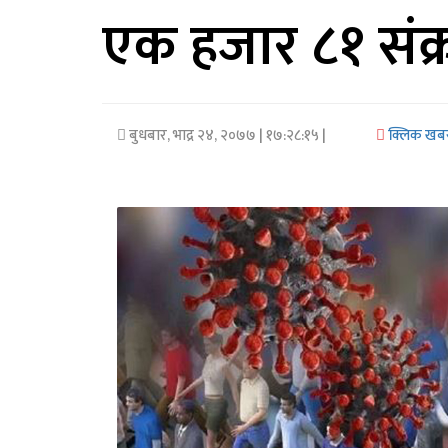
एक हजार ८१ संक
अर्थ/
वाणिज्य
मनाेरञ्जन
बुधबार, भाद्र २४, २०७७
| १७:२८:१५ |
क्लिक खब
विज्ञान
प्रविधि
अन्तरर्वार्ता
विचार/
ब्लग
खेलकुद
रोचक