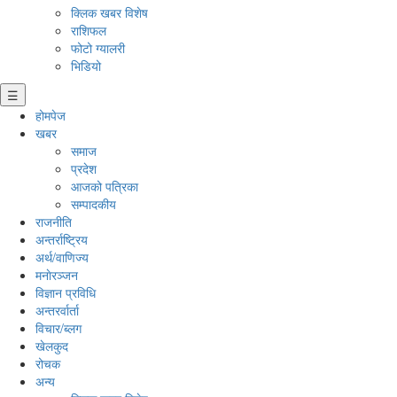
क्लिक खबर विशेष
राशिफल
फोटो ग्यालरी
भिडियो
☰
होमपेज
खबर
समाज
प्रदेश
आजको पत्रिका
सम्पादकीय
राजनीति
अन्तर्राष्ट्रिय
अर्थ/वाणिज्य
मनाेरञ्जन
विज्ञान प्रविधि
अन्तरर्वार्ता
विचार/ब्लग
खेलकुद
रोचक
अन्य