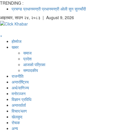
TRENDING :
प्रचण्ड
प्रधानमन्त्री
प्रधानमन्त्री ओली
सुन
सुनचाँदी
आइतबार
,
साउन
२४
,
२०८३
| August 9, 2026
×
होमपेज
खबर
समाज
प्रदेश
आजको पत्रिका
सम्पादकीय
राजनीति
अन्तर्राष्ट्रिय
अर्थ/वाणिज्य
मनाेरञ्जन
विज्ञान प्रविधि
अन्तरर्वार्ता
विचार/ब्लग
खेलकुद
रोचक
अन्य