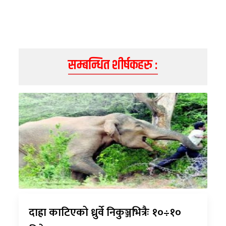
सम्बन्धित शीर्षकहरु :
दाह्रा काटिएको ध्रुर्वे निकुञ्जभित्रैः १०÷१०