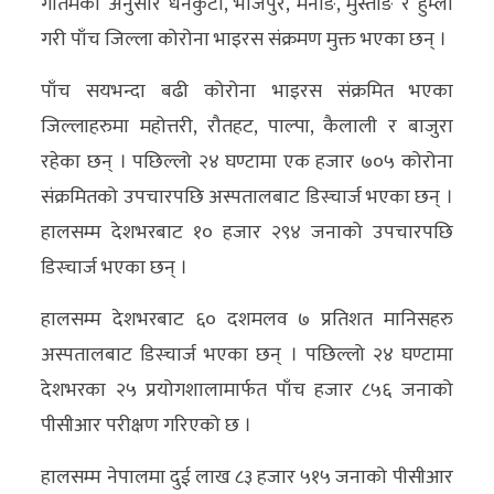
गौतमका अनुसार धनकुटा, भोजपुर, मनाङ, मुस्ताङ र हुम्ला
अन्य
गरी पाँच जिल्ला कोरोना भाइरस संक्रमण मुक्त भएका छन् ।
क्लिक
पाँच सयभन्दा बढी कोरोना भाइरस संक्रमित भएका
खबर
जिल्लाहरुमा महोत्तरी, रौतहट, पाल्पा, कैलाली र बाजुरा
विशेष
रहेका छन् । पछिल्लो २४ घण्टामा एक हजार ७०५ कोरोना
राशिफल
संक्रमितको उपचारपछि अस्पतालबाट डिस्चार्ज भएका छन् ।
हालसम्म देशभरबाट १० हजार २९४ जनाको उपचारपछि
फोटो
डिस्चार्ज भएका छन् ।
ग्यालरी
हालसम्म देशभरबाट ६० दशमलव ७ प्रतिशत मानिसहरु
भिडियो
अस्पतालबाट डिस्चार्ज भएका छन् । पछिल्लो २४ घण्टामा
देशभरका २५ प्रयोगशालामार्फत पाँच हजार ८५६ जनाको
पीसीआर परीक्षण गरिएको छ ।
हालसम्म नेपालमा दुई लाख ८३ हजार ५१५ जनाको पीसीआर