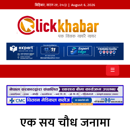
बिहिबार
,
साउन
२१
,
२०८३
| August 6, 2026
होमपेज
खबर
समाज
प्रदेश
☰
आजको
पत्रिका
सम्पादकीय
राजनीति
एक सय चौध जनामा
अन्तर्राष्ट्रिय