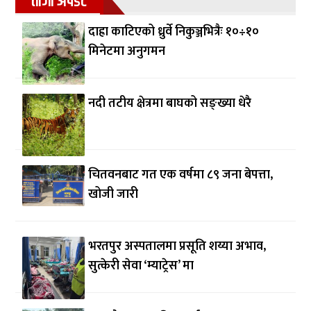
ताजा अपडेट
दाह्रा काटिएको ध्रुर्वे निकुञ्जभित्रैः १०÷१०
मिनेटमा अनुगमन
नदी तटीय क्षेत्रमा बाघको सङ्ख्या धेरै
चितवनबाट गत एक वर्षमा ८९ जना बेपत्ता,
खोजी जारी
भरतपुर अस्पतालमा प्रसूति शय्या अभाव,
सुत्केरी सेवा ‘म्याट्रेस’ मा