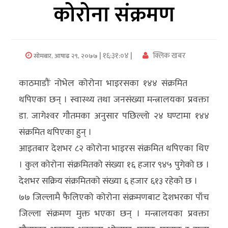
कोरोना संक्रमण
अर्थ/
वाणिज्य
| १६:३१:०४ |
क्लिक खबर
सोमबार, आषाढ २९, २०७७
मनाेरञ्जन
काठमाडौंः नोभेल कोरोना भाइरसका १४४ संक्रमित
विज्ञान
थपिएका छन् । स्वास्थ्य तथा जनसंख्या मन्त्रालयका प्रवक्ता
प्रविधि
डा. जागेश्‍वर गौतमका अनुसार पछिल्लो २४ घण्टामा १४४
अन्तरर्वार्ता
संक्रमित थपिएका हुन् ।
आइतबार देशभर ८२ कोरोना भाइरस संक्रमित थपिएका थिए
विचार/
। कुल कोरोना संक्रमितको संख्या १६ हजार ९४५ पुगेको छ ।
ब्लग
देशभर सक्रिय संक्रमितको संख्या ६ हजार ६१३ रहेको छ ।
खेलकुद
७७ जिल्लामै फैलिएको कोरोना संक्रमणबाट देशभरका पाँच
जिल्ला संक्रमण मुक्त भएका छन् । मन्त्रालयका प्रवक्ता
रोचक