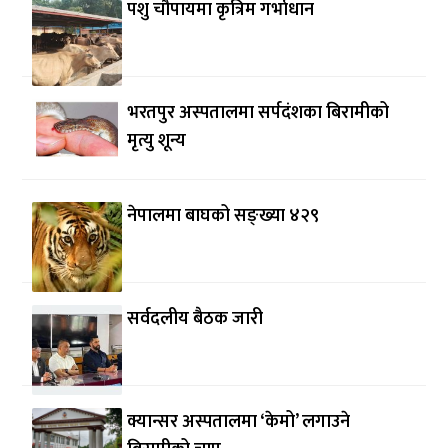
पशु चौपायमा कृत्रिम गर्भाधान
भरतपुर अस्पतालमा सर्पदंशका बिरामीको
मृत्यु शून्य
नेपालमा बाघको सङ्ख्या ४२९
सर्वदलीय बैठक जारी
क्यान्सर अस्पतालमा ‘केमो’ लगाउने