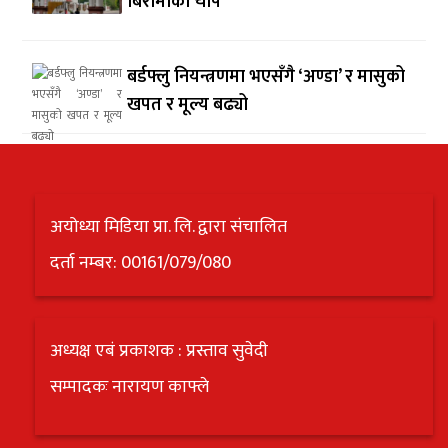
बिरामीको चाप
बर्डफ्लु नियन्त्रणमा भएसँगै ‘अण्डा’ र मासुको
खपत र मूल्य बढ्यो
अयोध्या मिडिया प्रा. लि. द्वारा संचालित
दर्ता नम्बर: 00161/079/080
अध्यक्ष एबं प्रकाशक : प्रस्ताव सुवेदी
सम्पादकः नारायण काफ्ले