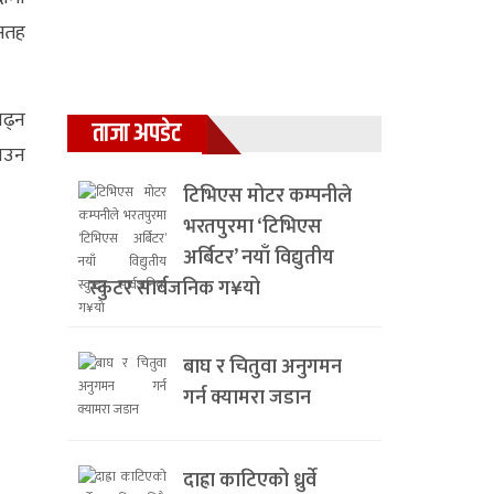
सतह
बढ्न
ताजा अपडेट
नाउन
टिभिएस मोटर कम्पनीले
भरतपुरमा ‘टिभिएस
अर्बिटर’ नयाँ विद्युतीय
स्कुटर सार्वजनिक ग¥यो
बाघ र चितुवा अनुगमन
गर्न क्यामरा जडान
दाह्रा काटिएको ध्रुर्वे