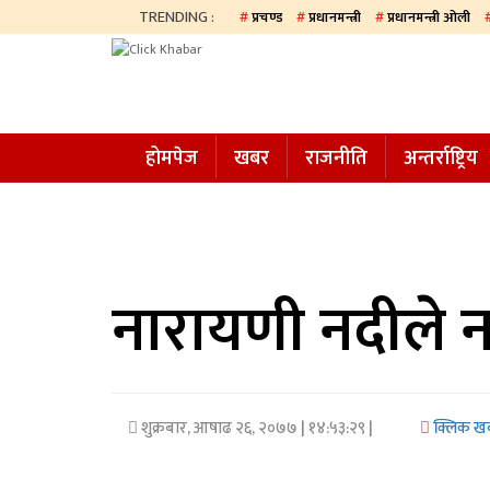
TRENDING :
प्रचण्ड
प्रधानमन्त्री
प्रधानमन्त्री ओली
होमपेज
खबर
होमपेज
खबर
राजनीति
अन्तर्राष्ट्रिय
समाज
अन्य
प्रदेश
आजको
नारायणी नदीले न
पत्रिका
सम्पादकीय
शुक्रबार, आषाढ २६, २०७७
| १४:५३:२९ |
क्लिक ख
राजनीति
अन्तर्राष्ट्रिय