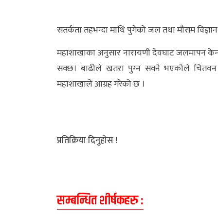
अर्थ/
सतर्कता तहभन्दा माथि पुगेको जल तथा मौसम विज्ञान
वाणिज्य
महाशाखाका अनुसार नारायणी देवघाट जलमापन केन्
मनाेरञ्जन
सक्छ। बाढीले खतरा पुग्‍न सक्ने भएकोले चितवन 
विज्ञान
महाशाखाले आग्रह गरेको छ ।
प्रविधि
अन्तरर्वार्ता
प्रतिक्रिया दिनुहोस !
विचार/
ब्लग
खेलकुद
सम्बन्धित शीर्षकहरु :
रोचक