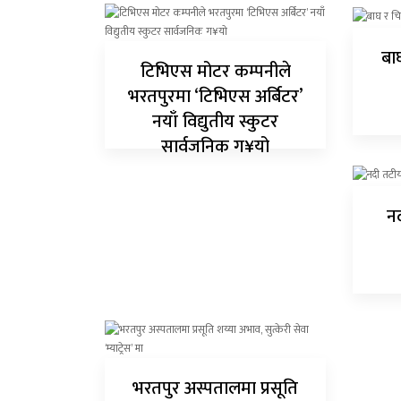
अन्य
बा
क्लिक
टिभिएस मोटर कम्पनीले
खबर
भरतपुरमा ‘टिभिएस अर्बिटर’
विशेष
नयाँ विद्युतीय स्कुटर
सार्वजनिक ग¥यो
राशिफल
फोटो
नद
ग्यालरी
भिडियो
भरतपुर अस्पतालमा प्रसूति