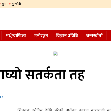
सुन
सुनचाँदी
अर्थ/वाणिज्य
मनाेरञ्जन
विज्ञान प्रविधि
अन्तरर्वार्ता
ाघ्यो सतर्कता तह
बर
चितवनः दुईदिन देखि परेको बर्षाका कारण नारायणी नद