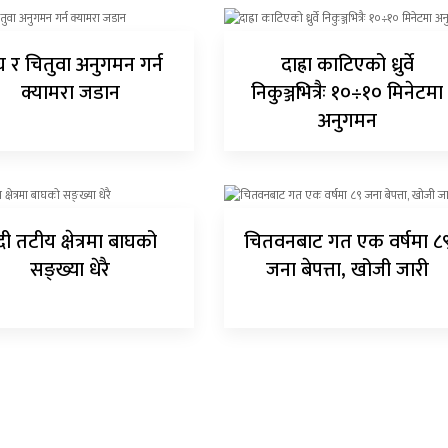
घ र चितुवा अनुगमन गर्न
दाह्रा काटिएको ध्रुर्वे
क्यामरा जडान
निकुञ्जभित्रैः १०÷१० मिनेटमा
अनुगमन
ी तटीय क्षेत्रमा बाघको
चितवनबाट गत एक वर्षमा ८
सङ्ख्या धेरै
जना बेपत्ता, खोजी जारी