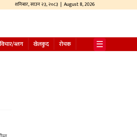
शनिबार
,
साउन
२३
,
२०८३
| August 8, 2026
☰
विचार/ब्लग
खेलकुद
रोचक
ीमा