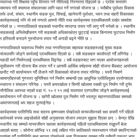
व्यवस्था गरी शिक्षामा पहुँच विस्तार गर्ने नीतिलाई निरन्तरता दिइएको छ । प्रदेश सभासंग
समन्वय गरी क्याम्पस संचालनका लागि पहल गर्ने नगरको योजना छ । यसैबीच पूर्वाधार विकास
तर्फ उर्जा, संचार, स्थानीय सडक पुल, सिंचाई, खानेपानी पूर्वाधार, भवन तथा सहरी विकासका
कार्यक्रमलाई पनि यो वर्ष नगरले आफ्नो नीति तथा कार्यक्रममा प्राथमिकतामै राखेर समावेश
गरेको छ । नगरपालिकाले सडकको स्थानीय मापदण्ड तयार गरी लागु गर्ने भनेको छ । स्थानीय
सडकलाई अभिलेखीकरण गरी सडकको अधिकारक्षेत्र छुट्टाई सडक किनारमा फूटपाथ निर्माण
र हरियाली बनाउने गुरुयोजना तयार गर्दै अगाडी बढ्ने नीति छ ।
नगरपालिकाले चक्रपथ निर्माण तथा नगरभित्रका सहायक सडकहरुलाई मुख्य सडक
संजालसँग जोड्ने कार्यलाई प्राथमिकता दिएको छ । सबै सडकहरु कालोपत्रे गर्दै लगिनेछ ।
पहाडी मार्ग निर्माणलाई प्राथमिकता दिइनेछ । सबै वडाहरुबाट माग भएका आयोजनाहरुको
सुचीकरण गरी योजना बैंक तयार गर्ने र आगामी आर्थिक वर्षहरुमा सोही योजना बैंकबाट आयोजना
छनौट गरी कार्यान्वयन गर्दै लैजाने गरी विकासको योजना तयार गरिनेछ । यस्तै निमार्ण
सामाग्रीहरुको गुणस्तर सुनिश्चित गर्न निर्माण सम्बन्धी एक आधुनिक प्रविधियुक्त प्रयोगशाला
स्थापना र संचालन गरिनेछ । यस्तै कयरखोला र सिन्ती खोलामा पक्की पुल निर्माण गरी दुर्गम
भौगोलिक अवस्था भएको वडा नं. १० र ११ लाई यातायात प्रणालीमा जोड्ने कार्यक्रमलाई
कार्यान्वयन गर्ने योजना छ । खगेरी खोलामा पुल निर्माण गरी भरतपुर महानगरपालिका सम्मको
आवागमनलाई थप सहज तुल्याईनेछ ।
कार्यक्रममा प्रतिनिधि सभा सदस्य कृष्णभक्त पोखरेलले मानवजीवनको रक्षा कसरी गर्ने पहिलो
कर्तव्यको रुपमा आइरहेकोले सोही अनुसारका योजान ल्याउन सुझाव दिएका छन् । केन्द्र देखि
स्थानीय तह सम्मले मानवजीवन रक्षाका कार्यक्रमलाई पहिलो प्राथमिकतामा राख्नुपर्ने बेला
आएको बताए । कोरोना कोभिड १९ लाई लक्षित गरेर कालिकाले व्यवस्थापन गरेको क्वारिन्टनको
प्रशंसा गर्दै प्रतिनिधि सभा सदस्य पोखरेलले अन्य विकासका काममा पनि यसैगरी एकजुट भएर