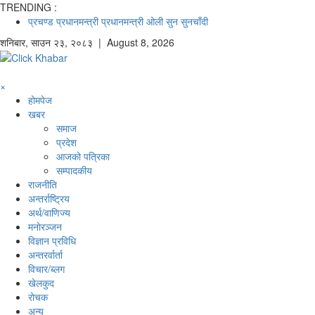
TRENDING :
प्रचण्ड
प्रधानमन्त्री
प्रधानमन्त्री ओली
सुन
सुनचाँदी
शनिबार
,
साउन
२३
,
२०८३
| August 8, 2026
×
होमपेज
खबर
समाज
प्रदेश
आजको पत्रिका
सम्पादकीय
राजनीति
अन्तर्राष्ट्रिय
अर्थ/वाणिज्य
मनाेरञ्जन
विज्ञान प्रविधि
अन्तरर्वार्ता
विचार/ब्लग
खेलकुद
रोचक
अन्य