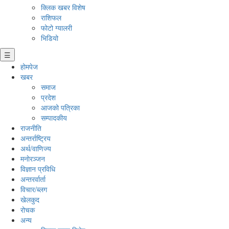
क्लिक खबर विशेष
राशिफल
फोटो ग्यालरी
भिडियो
☰
होमपेज
खबर
समाज
प्रदेश
आजको पत्रिका
सम्पादकीय
राजनीति
अन्तर्राष्ट्रिय
अर्थ/वाणिज्य
मनाेरञ्जन
विज्ञान प्रविधि
अन्तरर्वार्ता
विचार/ब्लग
खेलकुद
रोचक
अन्य