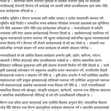
गरेको छ । कोरोनाका कारण रोजगारी गुमाएका वा वैदेशिक रोजगारी गुमाई घर फर्किएका
नागरिकलाई रोजगारी सिर्जना गर्ने कार्यलाई भने आगामी वर्षको प्राथमिकतामा रहने समेत नीति
तथा कार्यक्रममा भनिएको छ ।
यसैबीच भूमीहीन र विपन्न जनताका लागि संघीय सरकार र प्रदेश सरकारसँग समन्वय गरी
भूमिहीन बाढी पिडीत र अव्यवस्थि रुपमा बसोबास गरिरहेका जनताको आवासको हक सुनिश्चित
गर्ने नीति अबलम्बन गरिने नीति तथा कार्यक्रममा भनिएको छ । नगरपालिकाले यो वर्षपनि
जनताका लागि मेयर आवास कार्यक्रमलाई निरन्तरा दिएको छ । सहरीकरणलाई व्यवस्थित गर्न
खुल्ला स्थानहरुको प्रयाप्त व्यवस्था गरी खुल्ला पार्कहरुलाई सार्वजनिक खुल्ला व्यायमशालाको
रुपमा विकास गर्ने र विस्तार गर्दै लैजाने कार्यक्रमलाई यो वर्ष थप गरेको छ । सरकारी तथा
सार्वजनिक जग्गाको संरक्षण गर्ने जस्ता कार्यक्रम यो वर्षपनि संचालन गरिनेछ ।
नगरपालिकाले यो वर्ष आर्थिक विकास कार्यक्रम अन्तर्गत कृषि, उद्योग, बाणिज्य, पर्यटन,
सहकारी र वित्तिय क्षेत्रलाई समेत प्राथमिकतामा राखेको छ । कोरोना महामारीका कारण
विदेशवाट फर्किएका युवाहरुका लागि कृषि क्षेत्रमा रोजगारी सिर्जना गर्ने नीति लिएको छ । यस्तै
कृषि उद्यमलाई प्रोत्साहन गर्न समुदायमा आधारित बजार व्यवस्थापन गर्ने, नगरस्तिरीय विक्री
केन्द्रहरुको स्थापना र संचालन गर्ने नीति छ । कृषि क्षेत्र अन्तर्गत नै नयाँ प्रविधिमा आधारित
माछापालनका लागि इच्छुक कृषकहरुलाई तालिमको व्यवस्था गरी प्रविधिमा अनुदानको व्यवस्था
गरी माछापालनलाई आकर्षक व्यवसायको रुपमा विकास गर्ने नीति छ । यस्तै नगरपालिकाको
सामाजिक विकास तर्फ खेलकुद, संस्कृति प्रवद्र्धन, खानेपानी, स्वास्थ्य तथा लैङ्गिक सामानता
र सामाजिक समावेशीकरणको नीतिलाई यो वर्ष पनि प्राथमिकतामै राखिएको छ ।
विपन्न तथा दलित छात्र छात्रालाई उच्च प्राविधि शिक्षामा अनुदान दिने, व्यवसायिक शिक्षामा
जोड दिँदै जेहेन्दार तथा विपन्न छात्रवृतिका कार्यक्रम संचालनत गर्ने र आवासीय छात्राबासको