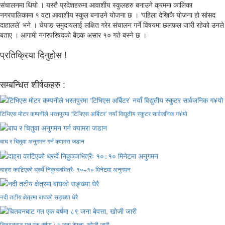
संचालनमा थियो । यस्तै प्रदेशहरुमा आवाशीय स्कुलहरु बनाउने क्रममा कालिका
नगरपालिकामा १ वटा आवाशीय स्कुल बनाउने योजना छ । ‘पहिला देखिकै योजना हो सांसद
दाहालले’ भने । चेपाङ समुदायलाई लक्षित गरेर संचालन गर्ने विषयमा छलफल जारी रहेको उनले
बताए । आगामी नगरपरिषदको बैठक असार १० गते बस्ने छ ।
प्रतिक्रिया दिनुहोस !
सम्बन्धित शीर्षकहरु :
टिभिएस मोटर कम्पनीले भरतपुरमा ‘टिभिएस अर्बिटर’ नयाँ विद्युतीय स्कुटर सार्वजनिक ग¥यो
बाघ र चितुवा अनुगमन गर्न क्यामरा जडान
दाह्रा काटिएको ध्रुर्वे निकुञ्जभित्रैः १०÷१० मिनेटमा अनुगमन
नदी तटीय क्षेत्रमा बाघको सङ्ख्या धेरै
चितवनबाट गत एक वर्षमा ८९ जना बेपत्ता, खोजी जारी