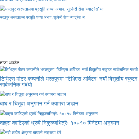
भरतपुर अस्पतालमा प्रसूति शय्या अभाव, सुत्केरी सेवा ‘म्याट्रेस’ मा
ताजा अपडेट
टिभिएस मोटर कम्पनीले भरतपुरमा ‘टिभिएस अर्बिटर’ नयाँ विद्युतीय स्कुटर
सार्वजनिक ग¥यो
बाघ र चितुवा अनुगमन गर्न क्यामरा जडान
दाह्रा काटिएको ध्रुर्वे निकुञ्जभित्रैः १०÷१० मिनेटमा अनुगमन