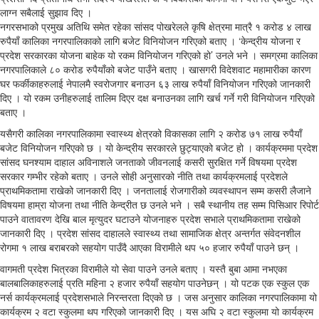
लाग्न सबैलाई सुझाव दिए ।
नगरसभाको प्रमुख अतिथि समेत रहेका सांसद पोखरेलले कृषि क्षेत्रमा मात्रै १ करोड ४ लाख
रुपैयाँ कालिका नगरपालिकाको लागि बजेट विनियोजन गरिएको बताए । ‘केन्द्रीय योजना र
प्रदेश सरकारका योजना बाहेक यो रकम विनियोजन गरिएको हो’ उनले भने । समग्रमा कालिका
नगरपालिकाले ८० करोड रुपैयाँको बजेट पाउँने बताए । खासगरी विदेशवाट महामारीका कारण
घर फर्कीकाहरुलाई नेपालमै स्वरोजगार बनाउन ६३ लाख रुपैयाँ विनियोजन गरिएको जानकारी
दिए । यो रकम उनीहरुलाई तालिम दिएर दक्ष बनाउनका लागि खर्च गर्ने गरी विनियोजन गरिएको
बताए ।
यसैगरी कालिका नगरपालिकामा स्वास्थ्य क्षेत्रको विकासका लागि २ करोड ७१ लाख रुपैयाँ
बजेट विनियोजन गरिएको छ । यो केन्द्रीय सरकारले छुट्याएको बजेट हो । कार्यक्रममा प्रदेश
सांसद घनश्याम दाहाल अविनाशले जनताको जीवनलाई कसरी सुरक्षित गर्ने विषयमा प्रदेश
सरकार गम्भीर रहेको बताए । उनले सोही अनुसारको नीति तथा कार्यक्रमलाई प्रदेशले
प्राथमिकतामा राखेको जानकारी दिए । जनतालाई रोजगारीको व्यवस्थापन सम्म कसरी लैजाने
विषयमा हाम्रा योजना तथा नीति केन्द्रीत छ उनले भने । सबै स्थानीय तह सम्म पिसिआर रिपोर्ट
पाउने वातावरण देखि बाल मृत्युदर घटाउने योजनाहरु प्रदेश सभाले प्राथमिकतामा राखेको
जानकारी दिए । प्रदेश सांसद दाहालले स्वास्थ्य तथा सामाजिक क्षेत्र अन्तर्गत संवेदनशील
रोगमा १ लाख बराबरको सहयोग पाउँदै आएका विरामीले थप ५० हजार रुपैयाँ पाउने छन् ।
वागमती प्रदेश भित्रका विरामीले यो सेवा पाउने उनले बताए । यस्तै बुबा आमा नभएका
बालबालिकाहरुलाई प्रति महिना २ हजार रुपैयाँ सहयोग पाउनेछन् । यो पटक एक स्कुल एक
नर्स कार्यक्रमलाई प्रदेशसभाले निरन्तरता दिएको छ । जस अनुसार कालिका नगरपालिकामा यो
कार्यक्रम २ वटा स्कुलमा थप गरिएको जानकारी दिए । यस अघि २ वटा स्कुलमा यो कार्यक्रम