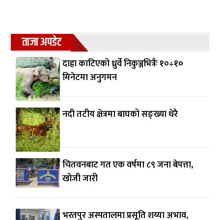
ताजा अपडेट
दाह्रा काटिएको ध्रुर्वे निकुञ्जभित्रैः १०÷१०
मिनेटमा अनुगमन
नदी तटीय क्षेत्रमा बाघको सङ्ख्या धेरै
चितवनबाट गत एक वर्षमा ८९ जना बेपत्ता,
खोजी जारी
भरतपुर अस्पतालमा प्रसूति शय्या अभाव,