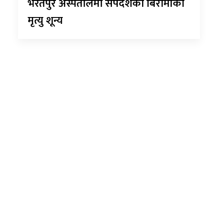
भरतपुर अस्पतालमा सर्पदंशका बिरामीको
मृत्यु शून्य