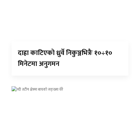
दाह्रा काटिएको ध्रुर्वे निकुञ्जभित्रैः १०÷१०
मिनेटमा अनुगमन