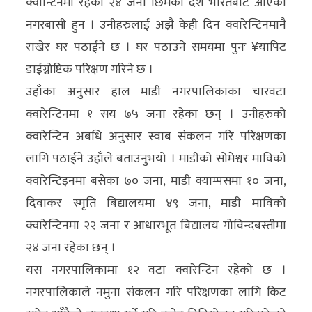
क्वोन्टिनमा रहेका २४ जना छिमेकी देश भारतबाट आएका
अन्य
नगरबासी हुन । उनीहरुलाई अझै केही दिन क्वारेन्टिनमानै
क्लिक
राखेर घर पठाईने छ । घर पठाउने समयमा पुनः ¥यापिट
खबर
डाईग्नोष्टिक परिक्षण गरिने छ ।
विशेष
उहाँका अनुसार हाल माडी नगरपालिकाका चारवटा
क्वारेन्टिनमा १ सय ७५ जना रहेका छन् । उनीहरुको
राशिफल
क्वारेन्टिन अबधि अनुसार स्वाब संकलन गरि परिक्षणका
फोटो
लागि पठाईने उहाँले बताउनुभयो । माडीको सोमेश्वर माविको
ग्यालरी
क्वारेन्टिइनमा बसेका ७० जना, माडी क्याम्पसमा १० जना,
दिवाकर स्मृति बिद्यालयमा ४९ जना, माडी माविको
भिडियो
क्वारेन्टिनमा २२ जना र आधारभूत बिद्यालय गोविन्दबस्तीमा
२४ जना रहेका छन् ।
यस नगरपालिकामा १२ वटा क्वारेन्टिन रहेको छ ।
नगरपालिकाले नमुना संकलन गरि परिक्षणका लागि किट