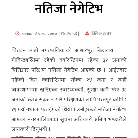
नतिजा नेगेटिभ
अर्थ/
वाणिज्य
| १४:२०:५३ |
क्लिक खबर
मंगलबार, जेठ २०, २०७७
मनाेरञ्जन
चितवनः माडी नगरपालिकाको आधारभूत बिद्यालय
विज्ञान
गोबिन्दबस्तिमा रहेको क्वारेन्टिनमा रहेका ३१ जनाको
प्रविधि
पिसिआर परिक्षण नतिजा नेगेटिभ आएको छ । आईतबार
अन्तरर्वार्ता
पहिलो दिन क्वारेन्टिनमा रहेका २४ जना र त्यही
व्यवस्थापनमा खटिएका स्वास्थ्यकर्मी, सुरक्षा कर्मी गरेर ३१
विचार/
जनाको स्वाब संकलन गरि परिक्षणका लागि भरतपुर कोभिड
ब्लग
१९ प्रयोगशाला पठाईएको थियो । उनीहरुको नतिजा नेगेटिभ
खेलकुद
आएका नगरपालिकाका सूचना अधिकारी प्रबिण भण्डारीले
जानकारी दिनुभयो ।
रोचक