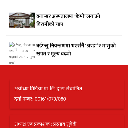
क्यान्सर अस्पतालमा ‘केमो’ लगाउने
बिरामीको चाप
बर्डफ्लु नियन्त्रणमा भएसँगै ‘अण्डा’ र मासुको
खपत र मूल्य बढ्यो
अयोध्या मिडिया प्रा. लि. द्वारा संचालित
दर्ता नम्बर: 00161/079/080
अध्यक्ष एबं प्रकाशक : प्रस्ताव सुवेदी