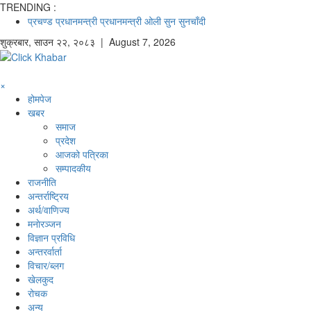
TRENDING :
प्रचण्ड
प्रधानमन्त्री
प्रधानमन्त्री ओली
सुन
सुनचाँदी
शुक्रबार
,
साउन
२२
,
२०८३
| August 7, 2026
×
होमपेज
खबर
समाज
प्रदेश
आजको पत्रिका
सम्पादकीय
राजनीति
अन्तर्राष्ट्रिय
अर्थ/वाणिज्य
मनाेरञ्जन
विज्ञान प्रविधि
अन्तरर्वार्ता
विचार/ब्लग
खेलकुद
रोचक
अन्य