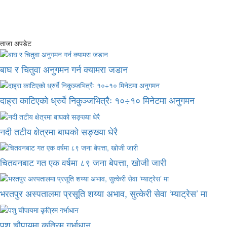
ताजा अपडेट
बाघ र चितुवा अनुगमन गर्न क्यामरा जडान
दाह्रा काटिएको ध्रुर्वे निकुञ्जभित्रैः १०÷१० मिनेटमा अनुगमन
नदी तटीय क्षेत्रमा बाघको सङ्ख्या धेरै
चितवनबाट गत एक वर्षमा ८९ जना बेपत्ता, खोजी जारी
भरतपुर अस्पतालमा प्रसूति शय्या अभाव, सुत्केरी सेवा ‘म्याट्रेस’ मा
पशु चौपायमा कृत्रिम गर्भाधान