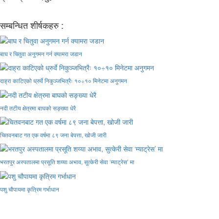
सम्बन्धित शीर्षकहरु :
बाघ र चितुवा अनुगमन गर्न क्यामरा जडान
दाह्रा काटिएको ध्रुर्वे निकुञ्जभित्रैः १०÷१० मिनेटमा अनुगमन
नदी तटीय क्षेत्रमा बाघको सङ्ख्या धेरै
चितवनबाट गत एक वर्षमा ८९ जना बेपत्ता, खोजी जारी
भरतपुर अस्पतालमा प्रसूति शय्या अभाव, सुत्केरी सेवा ‘म्याट्रेस’ मा
पशु चौपायमा कृत्रिम गर्भाधान