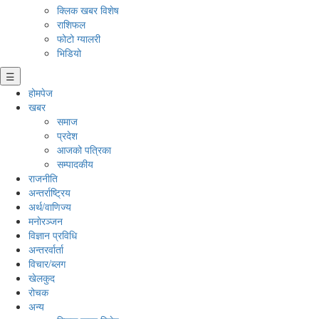
क्लिक खबर विशेष
राशिफल
फोटो ग्यालरी
भिडियो
☰
होमपेज
खबर
समाज
प्रदेश
आजको पत्रिका
सम्पादकीय
राजनीति
अन्तर्राष्ट्रिय
अर्थ/वाणिज्य
मनाेरञ्जन
विज्ञान प्रविधि
अन्तरर्वार्ता
विचार/ब्लग
खेलकुद
रोचक
अन्य