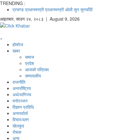
TRENDING :
प्रचण्ड
प्रधानमन्त्री
प्रधानमन्त्री ओली
सुन
सुनचाँदी
आइतबार
,
साउन
२४
,
२०८३
| August 9, 2026
×
होमपेज
खबर
समाज
प्रदेश
आजको पत्रिका
सम्पादकीय
राजनीति
अन्तर्राष्ट्रिय
अर्थ/वाणिज्य
मनाेरञ्जन
विज्ञान प्रविधि
अन्तरर्वार्ता
विचार/ब्लग
खेलकुद
रोचक
अन्य