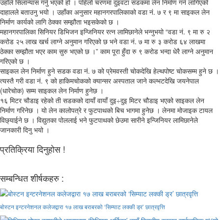
उहाँले सिलान्यास गर्नु भएको हो । पहिलो चरणमा दुइवटा सडकमा लेन निर्माण गर्न लागिएको
दाहालले बताउनु भयो । उहाँका अनुसार महानगरपालिकाको वडा नं. ७ र ९ मा साइकल लेन
निर्माण कार्यको लागि ठेक्का सम्झौता भइसकेको छ ।
महानगरपालिका सिनियर डिभिजन इन्जिनियर रत्न लामिछानेले भन्नुभयो “वडा नं. ९ मा रु २
करोड २५ लाख खर्च लाग्ने अनुमान गरिएको छ भने वडा नं. ७ मा रु ३ करोड ६४ लाखमा
ठेक्का सम्झौता भएर काम सुरु भएको छ ।” काम पूरा हुँदा रु ९ करोड भन्दा धेरै लाग्ने अनुमान
गरिएको छ ।
साइकल लेन निर्माण हुने सडक वडा नं. ७ को प्रेमवस्ती चोकदेखि हेल्थपोष्ट चोकसम्म हुने छ ।
त्यस्तै गरी वडा नं. ९ को हाकिमचोकको क्यान्सर अस्पताल जाने कल्भटदेखि जयनेपाल
(धारेचोक) सम्म साइकल लेन निर्माण हुनेछ ।
१६ मिटर चौडाइ रहेको ती सडकको दायाँ वायाँ दुइ÷दुइ मिटर चौडाइ भएको साइकल लेन
निर्माण गरिनेछ । यो लेन कालोपत्रे र फुटपाथको बिच भागमा हुनेछ । लेनमा मोजाइक टायल
विछ्याईने छ । विद्युतका पोललाई भने फुटपाथको छेउमा सारीने इन्जिनियर लामिछानेले
जानकारी दिनु भयो ।
प्रतिक्रिया दिनुहोस !
सम्बन्धित शीर्षकहरु :
बोस्टन इन्टरनेशनल कलेजद्वारा १७ लाख बराबरको ‘सिम्याट लक्की ड्र’ छात्रवृत्ति