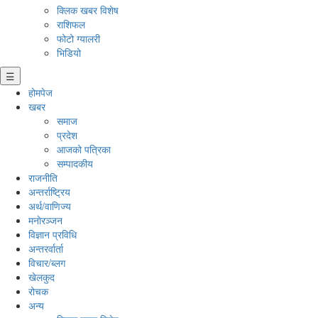
क्लिक खबर विशेष
राशिफल
फोटो ग्यालरी
भिडियो
☰
होमपेज
खबर
समाज
प्रदेश
आजको पत्रिका
सम्पादकीय
राजनीति
अन्तर्राष्ट्रिय
अर्थ/वाणिज्य
मनाेरञ्जन
विज्ञान प्रविधि
अन्तरर्वार्ता
विचार/ब्लग
खेलकुद
रोचक
अन्य