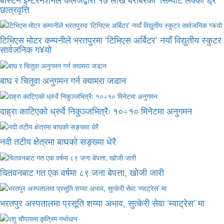
छात्रवृत्ति
टिभिएस मोटर कम्पनीले भरतपुरमा ‘टिभिएस अर्बिटर’ नयाँ विद्युतीय स्कुटर
सार्वजनिक ग¥यो
बाघ र चितुवा अनुगमन गर्न क्यामरा जडान
दाह्रा काटिएको ध्रुर्वे निकुञ्जभित्रैः १०÷१० मिनेटमा अनुगमन
नदी तटीय क्षेत्रमा बाघको सङ्ख्या धेरै
चितवनबाट गत एक वर्षमा ८९ जना बेपत्ता, खोजी जारी
भरतपुर अस्पतालमा प्रसूति शय्या अभाव, सुत्केरी सेवा ‘म्याट्रेस’ मा