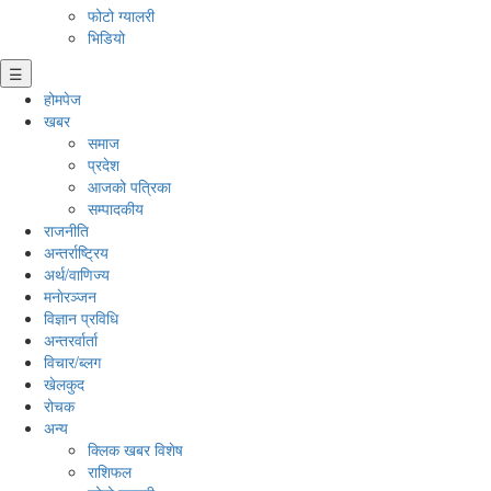
फोटो ग्यालरी
भिडियो
☰
होमपेज
खबर
समाज
प्रदेश
आजको पत्रिका
सम्पादकीय
राजनीति
अन्तर्राष्ट्रिय
अर्थ/वाणिज्य
मनाेरञ्जन
विज्ञान प्रविधि
अन्तरर्वार्ता
विचार/ब्लग
खेलकुद
रोचक
अन्य
क्लिक खबर विशेष
राशिफल