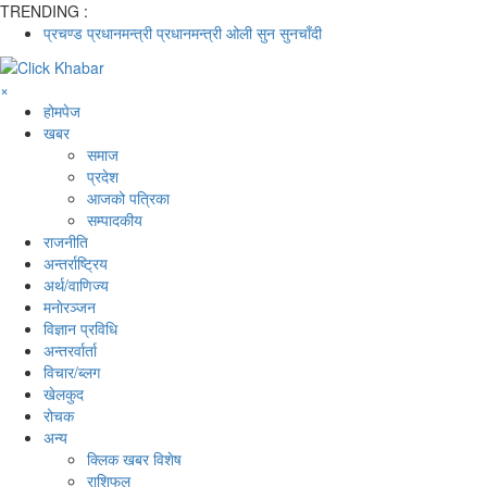
TRENDING :
प्रचण्ड
प्रधानमन्त्री
प्रधानमन्त्री ओली
सुन
सुनचाँदी
×
होमपेज
खबर
समाज
प्रदेश
आजको पत्रिका
सम्पादकीय
राजनीति
अन्तर्राष्ट्रिय
अर्थ/वाणिज्य
मनाेरञ्जन
विज्ञान प्रविधि
अन्तरर्वार्ता
विचार/ब्लग
खेलकुद
रोचक
अन्य
क्लिक खबर विशेष
राशिफल