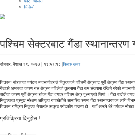
फोटो ग्यालरी
भिडियो
पश्चिम सेक्टरबाट गैंडा स्थानान्तरण ग
सोमबार, बैशाख २९, २०७७
| १३:५९:१८ |
क्लिक खबर
चितवनः सौराहाका पर्यटन व्यवसायीहरुले निकुञ्जको पश्चिमी क्षेत्रबाट पूर्बी क्षेत्रमा गैंडा स्थ
गैंडाको अभावका कारण यस क्षेत्रमा पहिलेको तुलनामा गैंडा कम संख्यामा देखिने गरेको व्यवसायी
वाढीका कारण पूर्बी क्षेत्रमा रहेका गैंडा वगाएर पश्चिम क्षेत्र पु¥याएको थियो । गैंडा वाढीले व
निकुञ्जका प्रमुख संरक्षण अधिकृत रुपाखेतीले आन्तरिक रुपमा गैंडा स्थानान्तरणका लागि बिभ
चितवन राष्ट्रिय निकुञ्ज नेपालकै उत्कृष्ठ पर्यटकीय गन्तव्य हो ।यहाँ आउने धेरै पर्यटक सौराहा बस्न
प्रतिक्रिया दिनुहोस !