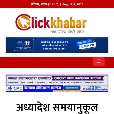
शनिबार
,
साउन
२३
,
२०८३
| August 8, 2026
होमपेज
खबर
समाज
प्रदेश
☰
आजको
पत्रिका
सम्पादकीय
राजनीति
अध्यादेश समयानुकूल
अन्तर्राष्ट्रिय