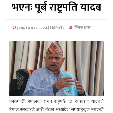
भएनः पूर्ब राष्ट्रपति यादब
अर्थ/
वाणिज्य
| ११:३२:४६ |
क्लिक खबर
बुधबार, बैशाख १०, २०७७
मनाेरञ्जन
विज्ञान
प्रविधि
अन्तरर्वार्ता
विचार/
ब्लग
खेलकुद
काठमाडौंः नेपालका प्रथम राष्ट्रपति डा. रामवरण यादवले
रोचक
नेपाल सरकारले जारी गरेका अध्यादेश समयानुकूल नभएको