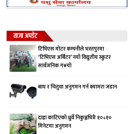
ताजा अपडेट
टिभिएस मोटर कम्पनीले भरतपुरमा
‘टिभिएस अर्बिटर’ नयाँ विद्युतीय स्कुटर
सार्वजनिक ग¥यो
बाघ र चितुवा अनुगमन गर्न क्यामरा जडान
दाह्रा काटिएको ध्रुर्वे निकुञ्जभित्रैः १०÷१०
मिनेटमा अनुगमन