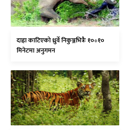
दाह्रा काटिएको ध्रुर्वे निकुञ्जभित्रैः १०÷१०
मिनेटमा अनुगमन