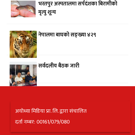
भरतपुर अस्पतालमा सर्पदंशका बिरामीको
मृत्यु शून्य
नेपालमा बाघको सङ्ख्या ४२९
सर्वदलीय बैठक जारी
अयोध्या मिडिया प्रा. लि. द्वारा संचालित
दर्ता नम्बर: 00161/079/080