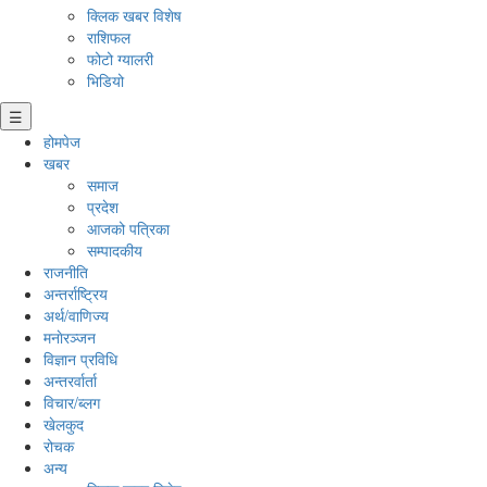
क्लिक खबर विशेष
राशिफल
फोटो ग्यालरी
भिडियो
☰
होमपेज
खबर
समाज
प्रदेश
आजको पत्रिका
सम्पादकीय
राजनीति
अन्तर्राष्ट्रिय
अर्थ/वाणिज्य
मनाेरञ्जन
विज्ञान प्रविधि
अन्तरर्वार्ता
विचार/ब्लग
खेलकुद
रोचक
अन्य