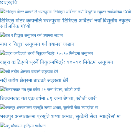
छात्रवृत्ति
टिभिएस मोटर कम्पनीले भरतपुरमा ‘टिभिएस अर्बिटर’ नयाँ विद्युतीय स्कुटर
सार्वजनिक ग¥यो
बाघ र चितुवा अनुगमन गर्न क्यामरा जडान
दाह्रा काटिएको ध्रुर्वे निकुञ्जभित्रैः १०÷१० मिनेटमा अनुगमन
नदी तटीय क्षेत्रमा बाघको सङ्ख्या धेरै
चितवनबाट गत एक वर्षमा ८९ जना बेपत्ता, खोजी जारी
भरतपुर अस्पतालमा प्रसूति शय्या अभाव, सुत्केरी सेवा ‘म्याट्रेस’ मा