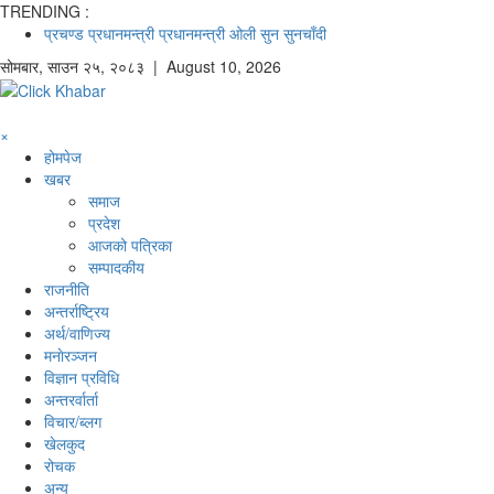
TRENDING :
प्रचण्ड
प्रधानमन्त्री
प्रधानमन्त्री ओली
सुन
सुनचाँदी
सोमबार
,
साउन
२५
,
२०८३
| August 10, 2026
×
होमपेज
खबर
समाज
प्रदेश
आजको पत्रिका
सम्पादकीय
राजनीति
अन्तर्राष्ट्रिय
अर्थ/वाणिज्य
मनाेरञ्जन
विज्ञान प्रविधि
अन्तरर्वार्ता
विचार/ब्लग
खेलकुद
रोचक
अन्य