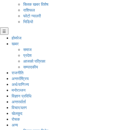
क्लिक खबर विशेष
राशिफल
फोटो ग्यालरी
भिडियो
☰
होमपेज
खबर
समाज
प्रदेश
आजको पत्रिका
सम्पादकीय
राजनीति
अन्तर्राष्ट्रिय
अर्थ/वाणिज्य
मनाेरञ्जन
विज्ञान प्रविधि
अन्तरर्वार्ता
विचार/ब्लग
खेलकुद
रोचक
अन्य