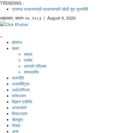
TRENDING :
प्रचण्ड
प्रधानमन्त्री
प्रधानमन्त्री ओली
सुन
सुनचाँदी
आइतबार
,
साउन
२४
,
२०८३
| August 9, 2026
×
होमपेज
खबर
समाज
प्रदेश
आजको पत्रिका
सम्पादकीय
राजनीति
अन्तर्राष्ट्रिय
अर्थ/वाणिज्य
मनाेरञ्जन
विज्ञान प्रविधि
अन्तरर्वार्ता
विचार/ब्लग
खेलकुद
रोचक
अन्य