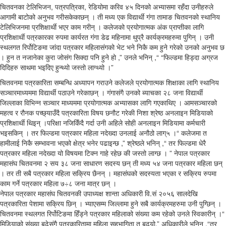
चितवनका टेलिभिजन, पत्रपत्रिका, रेडियोमा करिव ४५ दिनको अभ्यासमा रहँदा उनीहरुले
आगामी बाटोको अनुभव गरीसकेकाछन् । ती मध्य एक विद्यार्थी गंगा तामाङ चितवनको स्थानिय
टेलिभिजनमा प्रशिक्षार्थी भएर काम गरीन् । कलेजको प्रयोगात्मक अंक प्राप्तीका लागि
प्रशिक्षार्थी पत्रकारका रुपमा कार्यरत गंगा डेढ महिनामा थुप्रै कार्यक्रमहरुमा पुगिन् । उनी
स्थलगत रिर्पोटिङमा जांदा पत्रकार महिलासंगको भेट भने निकै कम हुने गरेको उनको अनुभव छ
। हुन त नजानेका कुरा जोसंग सिक्दा पनि हुने हो ,” उनले भनिन् ,“ “फिल्डमा हिड्दा अग्रज
दिदिहरु साथमा भइदिए हुन्थ्यो जस्तो लाग्थ्यो ।”
चितवनमा पत्रकारिता सम्बन्धि अध्यापन गराउने कलेजले प्रयोगात्मक शिक्षाका लागि स्थानिय
सञ्चारमाध्यममा विद्यार्थी पठाउने गरेकाछन् । गंगासंगै उनको ब्याचका २८ जना विद्यार्थी
जिल्लाका विभिन्न सञ्चार माध्यममा प्रयोगात्मक अभ्यासका लागि गएकाथिए । आमसञ्चारको
महत्व र रौनक पच्छ्याउँदै पत्रकारिता विषय छनौट गरेकी निशा श्रेष्ठ अनलाइन मिडियाको
प्रशिक्षार्थी थिइन् ।परिक्षा नजिकिँदै गर्दा उनी अहिले सोही अनलाइन मिडियामा कर्मचारी
भइसकिन् । तर फिल्डमा पत्रकार महिला नदेख्दा उनलाई अनौठो लाग्५ ।“ कलेजमा त
हामीलाई निकै सम्भावना भएको क्षेत्र भनेर पढाइन्छ ,” श्रेष्ठले भनिन् ,“ तर फिल्डमा धेरै
पत्रकार महिला नदेख्दा यो विषयमा टिक्न गाहे रहेछ की जस्तो लाग्छ । ” नेपाल पत्रकार
महासंघ चितवनमा २ सय ३८ जना साधारण सदस्य छन् ती मध्य ५४ जना पत्रकार महिला छन्
। तर ती सबै पत्रकार महिला सक्रिय छैनन् । महासंघको सदस्यता भएका र सक्रिय रुपमा
काम गर्ने पत्रकार महिला ७÷८ जना मात्र छन् ।
नेपाल पत्रकार महासंघ चितवनकी उपाध्यक्ष शान्ता अधिकारी वि.सं २०५६ सालदेखि
पत्रकारिता पेशामा सक्रिय छिन् । भ्याएसम्म जिल्लामा हुने सबै कार्यक्रमहरुमा उनी पुग्छिन् ।
चितवनमा स्थलगत रिर्पोटिङमा हिँड्ने पत्रकार महिलाको संख्या कम रहेको उनले स्विकारीन् ।“
मिडियाको संख्या बढेसंगै पत्रकारितामा महिला सहभागिता त बढ्यो,” अधिकारीले भनिन् ,“तर