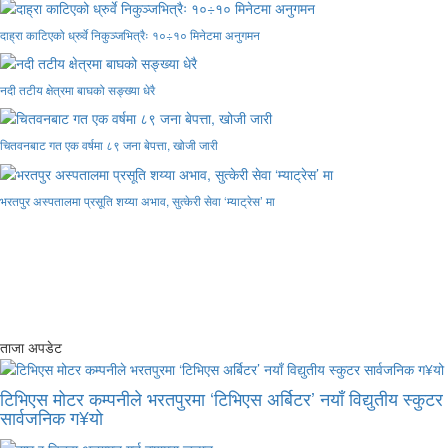
दाह्रा काटिएको ध्रुर्वे निकुञ्जभित्रैः १०÷१० मिनेटमा अनुगमन
नदी तटीय क्षेत्रमा बाघको सङ्ख्या धेरै
चितवनबाट गत एक वर्षमा ८९ जना बेपत्ता, खोजी जारी
भरतपुर अस्पतालमा प्रसूति शय्या अभाव, सुत्केरी सेवा ‘म्याट्रेस’ मा
ताजा अपडेट
टिभिएस मोटर कम्पनीले भरतपुरमा ‘टिभिएस अर्बिटर’ नयाँ विद्युतीय स्कुटर
सार्वजनिक ग¥यो