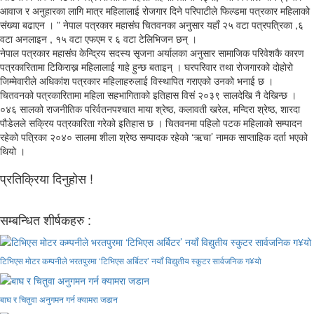
आवाज र अनुहारका लागि मात्र महिलालाई रोजगार दिने परिपाटीले फिल्डमा पत्रकार महिलाको
संख्या बढाएन । ” नेपाल पत्रकार महासंघ चितवनका अनुसार यहाँ २५ वटा पत्रपत्रिका ,६
वटा अनलाइन , १५ वटा एफएम र ६ वटा टेलिभिजन छन् ।
नेपाल पत्रकार महासंघ केन्द्रिय सदस्य सृजना अर्यालका अनुसार सामाजिक परिवेशकै कारण
पत्रकारितामा टिकिराख्न महिलालाई गाहे हुन्छ बताइन् । घरपरिवार तथा रोजगारको दोहोरो
जिम्मेवारीले अधिकांश पत्रकार महिलाहरुलाई विस्थापित गराएको उनको भनाई छ ।
चितवनको पत्रकारितामा महिला सहभागिताको इतिहास विसं २०३९ सालदेखि नै देखिन्छ ।
०४६ सालको राजनीतिक परिर्वतनपश्चात माया श्रेष्ठ, कलावती खरेल, मन्दिरा श्रेष्ठ, शारदा
पौडेलले सक्रिय पत्रकारिता गरेको इतिहास छ । चितवनमा पहिलो पटक महिलाको सम्पादन
रहेको पत्रिका २०४० सालमा शीला श्रेष्ठ सम्पादक रहेको ‘ऋचा’ नामक साप्ताहिक दर्ता भएको
थियो ।
प्रतिक्रिया दिनुहोस !
सम्बन्धित शीर्षकहरु :
टिभिएस मोटर कम्पनीले भरतपुरमा ‘टिभिएस अर्बिटर’ नयाँ विद्युतीय स्कुटर सार्वजनिक ग¥यो
बाघ र चितुवा अनुगमन गर्न क्यामरा जडान